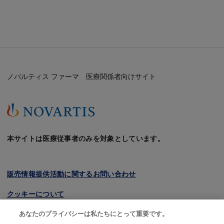
エイゾプト
製品基本情報（電子添文等）
製品ページトップ
エクア
製品基本情報（電子添文等）
製品ページトップ
ノバルティス ファーマ 医療関係者向けサイト
エクメット
製品基本情報（電子添文等）
製品ページトップ
エックスフォージ
製品基本情報（電子添文等）
製品ページトップ
本サイトは医療従事者のみを対象としています。
エナジア
製品基本情報（電子添文等）
製品ページトップ
販売情報提供活動に関するお問い合わせ
クッキーについて
エンレスト
製品基本情報（電子添文等）
製品ページトップ
あなたのプライバシーは私たちにとって重要です。
プライバシーポリシー