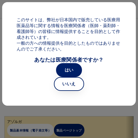
メインコンテンツに移動
Mai
このサイトは、弊社が日本国内で販売している医療用
医薬品等に関する情報を医療関係者（医師・薬剤師・
看護師等）の皆様に情報提供することを目的として作
キーワードから探す
成されています。
一般の方への情報提供を目的としたものではありませ
んのでご了承ください。
あなたは医療関係者ですか？
はい
50音で探す
いいえ
All
ア
カ
アゾルガ
製品基本情報（電子添文等）
製品ページトップ