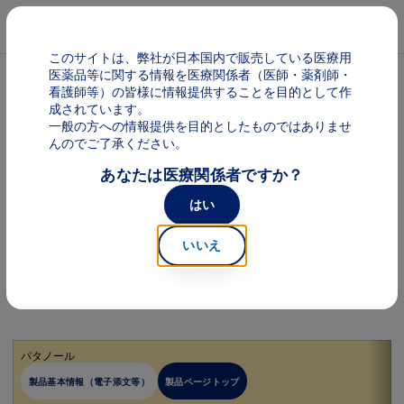
メインコンテンツに移動
Mai
このサイトは、弊社が日本国内で販売している医療用
医薬品等に関する情報を医療関係者（医師・薬剤師・
看護師等）の皆様に情報提供することを目的として作
キーワードから探す
成されています。
一般の方への情報提供を目的としたものではありませ
んのでご了承ください。
あなたは医療関係者ですか？
はい
50音で探す
いいえ
All
ア
カ
パタノール
製品基本情報（電子添文等）
製品ページトップ