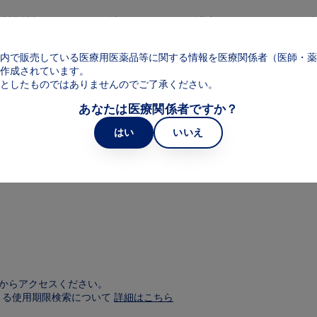
メインコンテンツに移動
製品情報
領域
web講演会
web面
Main navigation
内で販売している医療用医薬品等に関する情報を医療関係者（医師・薬
作成されています。
オンデマンド一覧
としたものではありませんのでご了承ください。
あなたは医療関係者ですか？
はい
いいえ
医療関係者向け資材発注サイト
からアクセスください。
による使用期限検索について
詳細はこちら