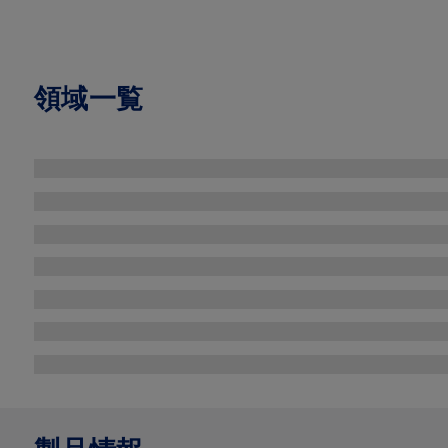
領域一覧
Image
Image
Image
Image
Image
Image
Image