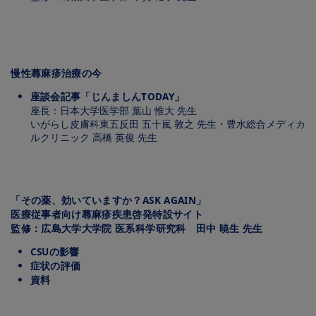
Image
慢性蕁⿇疹治療の今
座談会記事「じんましんTODAY」
座⻑：⽇本⼤学医学部 葉⼭ 惟⼤ 先⽣
いがらし⽪膚科東五反⽥ 五⼗嵐 敦之 先⽣・豊⽔総合メディカ
ルクリニック ⾼橋 英俊 先⽣
Image
「その薬、効いていますか？ASK AGAIN」
医療従事者向け蕁麻疹疾患啓発特設サイト
監修：広島大学大学院 医系科学研究科 田中 暁生 先生
CSUの影響
症状の評価
資料