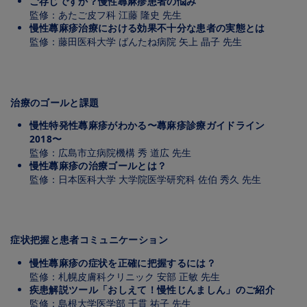
ご存じですか？慢性蕁⿇疹患者の悩み
監修：あたご⽪フ科 江藤 隆史 先⽣
慢性蕁⿇疹治療における効果不⼗分な患者の実態とは
監修：藤⽥医科⼤学 ばんたね病院 ⽮上 晶⼦ 先⽣
Image
治療のゴールと課題
慢性特発性蕁⿇疹がわかる〜蕁⿇疹診療ガイドライン
2018〜
監修：広島市⽴病院機構 秀 道広 先⽣
慢性蕁⿇疹の治療ゴールとは？
監修：⽇本医科⼤学 ⼤学院医学研究科 佐伯 秀久 先⽣
Image
症状把握と患者コミュニケーション
慢性蕁⿇疹の症状を正確に把握するには？
監修：札幌⽪膚科クリニック 安部 正敏 先⽣
疾患解説ツール「おしえて！慢性じんましん」のご紹介
監修：島根⼤学医学部 千貫 祐⼦ 先⽣