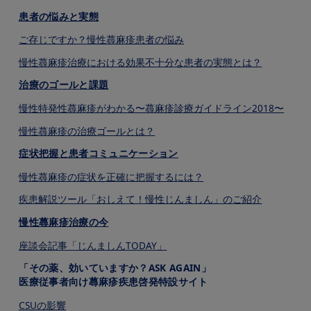
患者の悩みと実態
ご存じですか？慢性蕁⿇疹患者の悩み
慢性蕁⿇疹治療における効果不⼗分な患者の実態とは？
治療のゴールと課題
慢性特発性蕁⿇疹がわかる〜蕁⿇疹診療ガイドライン2018〜
慢性蕁⿇疹の治療ゴールとは？
症状把握と患者コミュニケーション
慢性蕁⿇疹の症状を正確に把握するには？
疾患解説ツール「おしえて！慢性じんましん」のご紹介
慢性蕁⿇疹治療の今
座談会記事「じんましんTODAY」
「その薬、効いていますか？ASK AGAIN」
医療従事者向け蕁麻疹疾患啓発特設サイト
CSUの影響