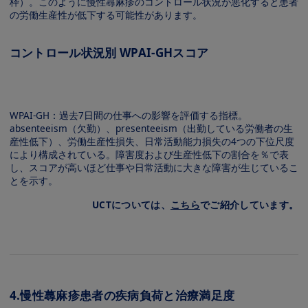
枠）。このように慢性蕁⿇疹のコントロール状況が悪化すると患者
の労働⽣産性が低下する可能性があります。
コントロール状況別 WPAI-GHスコア
Image
WPAI-GH：過去7⽇間の仕事への影響を評価する指標。
absenteeism（⽋勤）、presenteeism（出勤している労働者の⽣
産性低下）、労働⽣産性損失、⽇常活動能⼒損失の4つの下位尺度
により構成されている。障害度および⽣産性低下の割合を％で表
し、スコアが⾼いほど仕事や⽇常活動に⼤きな障害が⽣じているこ
とを⽰す。
UCTについては、
こちら
でご紹介しています。
4.慢性蕁⿇疹患者の疾病負荷と治療満⾜度