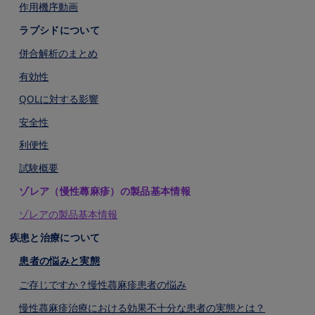
作用機序動画
ラプシドについて
併合解析のまとめ
有効性
QOLに対する影響
安全性
利便性
試験概要
ゾレア（慢性蕁麻疹）の製品基本情報
ゾレアの製品基本情報
疾患と治療について
患者の悩みと実態
ご存じですか？慢性蕁⿇疹患者の悩み
慢性蕁⿇疹治療における効果不⼗分な患者の実態とは？