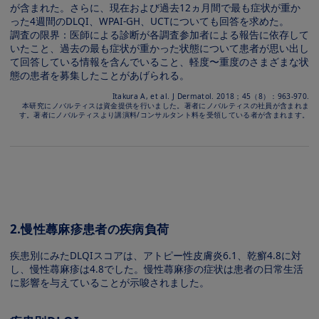
が含まれた。さらに、現在および過去12ヵ⽉間で最も症状が重か
った4週間のDLQI、WPAI-GH、UCTについても回答を求めた。
調査の限界：医師による診断が各調査参加者による報告に依存して
いたこと、過去の最も症状が重かった状態について患者が思い出し
て回答している情報を含んでいること、軽度〜重度のさまざまな状
態の患者を募集したことがあげられる。
Itakura A, et al. J Dermatol. 2018；45（8）：963-970.
本研究にノバルティスは資⾦提供を⾏いました。著者にノバルティスの社員が含まれま
す。著者にノバルティスより講演料/コンサルタント料を受領している者が含まれます。
Image
2.慢性蕁⿇疹患者の疾病負荷
疾患別にみたDLQIスコアは、アトピー性⽪膚炎6.1、乾癬4.8に対
し、慢性蕁⿇疹は4.8でした。慢性蕁⿇疹の症状は患者の⽇常⽣活
に影響を与えていることが⽰唆されました。