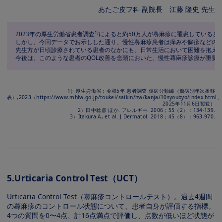
あたご⽪フ科 副院⻑ 江藤 隆史 先⽣
1)
2023年の厚⽣労働省患者調査
によると約50万⼈が蕁⿇疹に罹患していると
しかし、今回データでお⽰しした通り、慢性蕁⿇疹患者は痒みや膨疹などの症
先⽣⽅が⽇頃診療されている患者のなかにも、⽇常⽣活において困難を抱え
今後は、このような患者のQOL改善を念頭においた、慢性蕁⿇疹診療が重要
1）厚⽣労働省：令和5年 患者調査 傷病分類編（傷病別年次推移
表）,2023（https://www.mhlw.go.jp/toukei/saikin/hw/kanja/10syoubyo/index.html
2025年11⽉6⽇閲覧）
2）⽥中稔彦 ほか. アレルギー. 2006；55（2）：134-139.
3）Itakura A, et al. J Dermatol. 2018；45（8）：963-970.
5.Urticaria Control Test（UCT）
Urticaria Control Test（蕁⿇疹コントロールテスト）。過去4週間
の蕁⿇疹のコントロール状態について、患者⾃⾝が評価する指標。
4つの質問を0〜4点、計16点満点で評価し、点数が低いほど状態が