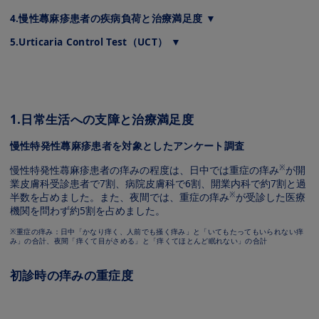
4.慢性蕁⿇疹患者の疾病負荷と治療満⾜度 ▼
5.Urticaria Control Test（UCT） ▼
1.⽇常⽣活への⽀障と治療満⾜度
慢性特発性蕁⿇疹患者を対象としたアンケート調査
※
慢性特発性蕁⿇疹患者の痒みの程度は、⽇中では重症の痒み
が開
業⽪膚科受診患者で7割、病院⽪膚科で6割、開業内科で約7割と過
※
半数を占めました。また、夜間では、重症の痒み
が受診した医療
機関を問わず約5割を占めました。
※重症の痒み：⽇中「かなり痒く、⼈前でも掻く痒み」と「いてもたってもいられない痒
み」の合計、夜間「痒くて⽬がさめる」と「痒くてほとんど眠れない」の合計
初診時の痒みの重症度
Image