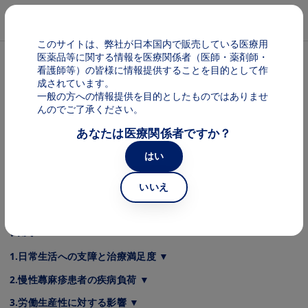
メインコンテンツに移動
Mai
このサイトは、弊社が日本国内で販売している医療用
医薬品等に関する情報を医療関係者（医師・薬剤師・
パンくず
ラプシド
看護師等）の皆様に情報提供することを目的として作
成されています。
一般の方への情報提供を目的としたものではありませ
ご存じですか？慢性蕁⿇疹患者の悩み
んのでご了承ください。
監修：あたご⽪フ科 副院⻑ 江藤 隆史 先⽣
あなたは医療関係者ですか？
慢性蕁⿇疹患者は、症状に対する悩みや⽇常⽣活における困りごと
はい
をどの程度抱えているのでしょうか？ 今回は、慢性蕁⿇疹患者の
QOL障害の程度や治療満⾜度についてご紹介します。
いいえ
目次
1.⽇常⽣活への⽀障と治療満⾜度 ▼
2.慢性蕁⿇疹患者の疾病負荷 ▼
3.労働⽣産性に対する影響 ▼