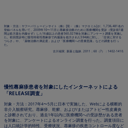
Image
対象・⽅法：ヤフーバリューインサイト（株）[現・（株）マクロミル]が、1,736,481名の
登録パネルを⽤いて、2009年10〜11⽉に蕁⿇疹治療のために医療機関を受診（受診前1週
間は処⽅薬を内服せず）した16歳以上の患者560,027例を対象にアンケート調査を実施し
た。初回受診時に慢性特発性蕁⿇疹で内服薬を処⽅された594例に対し、「症状に対する
つらさ」や、「薬物治療の満⾜度」および「医療機関への受療意識」などの調査を⾏っ
た。
古川福実. 新薬と臨牀. 2011；60（7）：1402-1410.
Image
慢性蕁⿇疹患者を対象にしたインターネットによる
「RELEASE調査」
対象・⽅法：2017年4〜5⽉に⽇本で実施した、Webによる横断的
⾮介⼊観察研究。蕁⿇疹、乾癬、および/またはアトピー性⽪膚炎
と診断されており、過去1年以内に医療機関への受診歴がある患者
を対象に、アンケートによるオンライン調査を⾏った。調査項⽬に
は⼈⼝統計学的特性、受療状況、蕁⿇疹の疾患コントロール度など