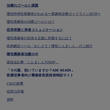
治療のゴールと課題
慢性特発性蕁⿇疹がわかる〜蕁⿇疹診療ガイドライン2018〜
慢性蕁⿇疹の治療ゴールとは？
症状把握と患者コミュニケーション
慢性蕁⿇疹の症状を正確に把握するには？
疾患解説ツール「おしえて！慢性じんましん」のご紹介
慢性蕁⿇疹治療の今
座談会記事「じんましんTODAY」
「その薬、効いていますか？ASK AGAIN」
医療従事者向け蕁麻疹疾患啓発特設サイト
CSUの影響
症状の評価
資料