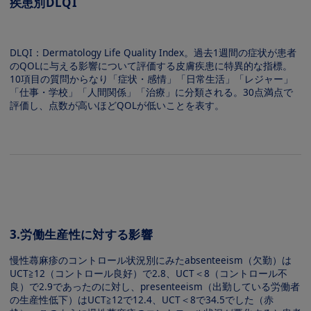
疾患別DLQI
Image
DLQI：Dermatology Life Quality Index。過去1週間の症状が患者
のQOLに与える影響について評価する⽪膚疾患に特異的な指標。
10項⽬の質問からなり「症状・感情」「⽇常⽣活」「レジャー」
「仕事・学校」「⼈間関係」「治療」に分類される。30点満点で
評価し、点数が⾼いほどQOLが低いことを表す。
Image
3.労働⽣産性に対する影響
慢性蕁⿇疹のコントロール状況別にみたabsenteeism（⽋勤）は
UCT≧12（コントロール良好）で2.8、UCT＜8（コントロール不
良）で2.9であったのに対し、presenteeism（出勤している労働者
の⽣産性低下）はUCT≧12で12.4、UCT＜8で34.5でした（⾚