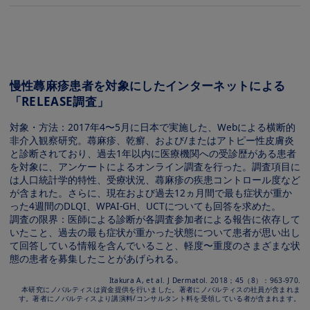
Image
慢性蕁⿇疹患者を対象にしたインターネットによる
「RELEASE調査」
対象・⽅法：2017年4〜5⽉に⽇本で実施した、Webによる横断的
⾮介⼊観察研究。蕁⿇疹、乾癬、および/またはアトピー性⽪膚炎
と診断されており、過去1年以内に医療機関への受診歴がある患者
を対象に、アンケートによるオンライン調査を⾏った。調査項⽬に
は⼈⼝統計学的特性、受療状況、蕁⿇疹の疾患コントロール度など
が含まれた。さらに、現在および過去12ヵ⽉間で最も症状が重か
った4週間のDLQI、WPAI-GH、UCTについても回答を求めた。
調査の限界：医師による診断が各調査参加者による報告に依存して
いたこと、過去の最も症状が重かった状態について患者が思い出し
て回答している情報を含んでいること、軽度〜重度のさまざまな状
態の患者を募集したことがあげられる。
Itakura A, et al. J Dermatol. 2018；45（8）：963-970.
本研究にノバルティスは資⾦提供を⾏いました。著者にノバルティスの社員が含まれま
す。著者にノバルティスより講演料/コンサルタント料を受領している者が含まれます。