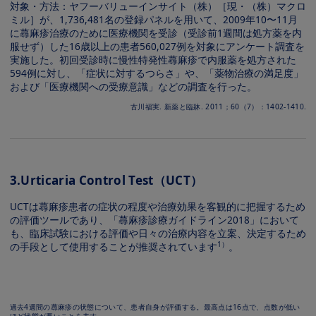
対象・⽅法：ヤフーバリューインサイト（株）［現・（株）マクロ
ミル］が、1,736,481名の登録パネルを⽤いて、2009年10〜11⽉
に蕁⿇疹治療のために医療機関を受診（受診前1週間は処⽅薬を内
服せず）した16歳以上の患者560,027例を対象にアンケート調査を
実施した。初回受診時に慢性特発性蕁⿇疹で内服薬を処⽅された
594例に対し、「症状に対するつらさ」や、「薬物治療の満⾜度」
および「医療機関への受療意識」などの調査を⾏った。
古川福実. 新薬と臨牀. 2011；60（7）：1402-1410.
3.Urticaria Control Test（UCT）
UCTは蕁⿇疹患者の症状の程度や治療効果を客観的に把握するため
の評価ツールであり、「蕁⿇疹診療ガイドライン2018」において
も、臨床試験における評価や⽇々の治療内容を⽴案、決定するため
1）
の⼿段として使⽤することが推奨されています
。
Image
過去4週間の蕁⿇疹の状態について、患者⾃⾝が評価する。最⾼点は16点で、点数が低い