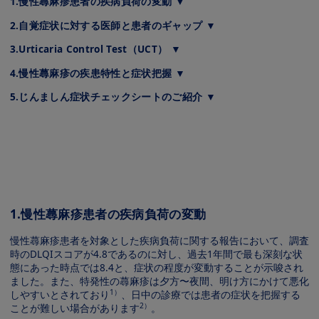
1.慢性蕁⿇疹患者の疾病負荷の変動 ▼
2.⾃覚症状に対する医師と患者のギャップ ▼
3.Urticaria Control Test（UCT） ▼
4.慢性蕁⿇疹の疾患特性と症状把握 ▼
5.じんましん症状チェックシートのご紹介 ▼
Image
1.慢性蕁⿇疹患者の疾病負荷の変動
慢性蕁⿇疹患者を対象とした疾病負荷に関する報告において、調査
時のDLQIスコアが4.8であるのに対し、過去1年間で最も深刻な状
態にあった時点では8.4と、症状の程度が変動することが⽰唆され
ました。また、特発性の蕁⿇疹は⼣⽅〜夜間、明け⽅にかけて悪化
1）
しやすいとされており
、⽇中の診療では患者の症状を把握する
2）
ことが難しい場合があります
。