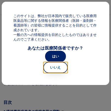
メインコンテンツに移動
Mai
このサイトは、弊社が日本国内で販売している医療用
医薬品等に関する情報を医療関係者（医師・薬剤師・
パンくず
ラプシド
看護師等）の皆様に情報提供することを目的として作
成されています。
一般の方への情報提供を目的としたものではありませ
慢性蕁⿇疹の症状を正確に把握するに
んのでご了承ください。
あなたは医療関係者ですか？
は？
監修：医療法⼈社団 廣仁会 札幌⽪膚科クリニック 院⻑ 安部 正
はい
敏 先⽣
いいえ
慢性蕁⿇疹患者の多くは、その症状によって⽇常⽣活に⽀障をきた
しています。しかし、⽇々の限られた診療時間ではその症状を⾒極
めることが難しい場合もあります。今回は、その実態と症状を把握
するためのツールをご紹介します。
目次