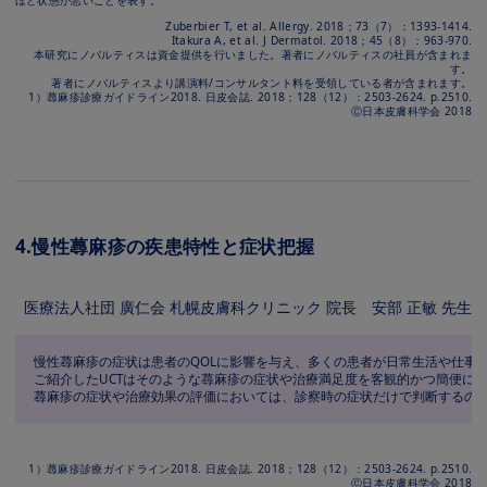
ほど状態が悪いことを表す。
Zuberbier T, et al. Allergy. 2018；73（7）：1393-1414.
Itakura A, et al. J Dermatol. 2018；45（8）：963-970.
本研究にノバルティスは資⾦提供を⾏いました。著者にノバルティスの社員が含まれま
す。
著者にノバルティスより講演料/コンサルタント料を受領している者が含まれます。
1）蕁⿇疹診療ガイドライン2018. ⽇⽪会誌. 2018；128（12）：2503-2624. p.2510.
Ⓒ⽇本⽪膚科学会 2018
4.慢性蕁⿇疹の疾患特性と症状把握
医療法⼈社団 廣仁会 札幌⽪膚科クリニック 院⻑ 安部 正敏 先⽣
慢性蕁⿇疹の症状は患者のQOLに影響を与え、多くの患者が⽇常⽣活や仕事
ご紹介したUCTはそのような蕁⿇疹の症状や治療満⾜度を客観的かつ簡便に患
蕁⿇疹の症状や治療効果の評価においては、診察時の症状だけで判断するので
1）蕁⿇疹診療ガイドライン2018. ⽇⽪会誌. 2018；128（12）：2503-2624. p.2510.
Ⓒ⽇本⽪膚科学会 2018