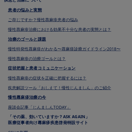
患者の悩みと実態
ご存じですか？慢性蕁⿇疹患者の悩み
慢性蕁⿇疹治療における効果不⼗分な患者の実態とは？
治療のゴールと課題
慢性特発性蕁⿇疹がわかる〜蕁⿇疹診療ガイドライン2018〜
慢性蕁⿇疹の治療ゴールとは？
症状把握と患者コミュニケーション
慢性蕁⿇疹の症状を正確に把握するには？
疾患解説ツール「おしえて！慢性じんましん」のご紹介
慢性蕁⿇疹治療の今
座談会記事「じんましんTODAY」
「その薬、効いていますか？ASK AGAIN」
医療従事者向け蕁麻疹疾患啓発特設サイト