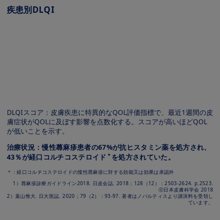
疾患別DLQI
Image
Image
DLQIスコア：⽪膚疾患に特異的なQOL評価指標で、最近1週間の⽪
膚症状がQOLに及ぼす影響を点数化する。スコアが⾼いほどQOL
が低いことを⽰す。
治療状況：慢性蕁⿇疹患者の67%が抗ヒスタミン薬を処⽅され、
＊
43％が経⼝コルチコステロイド
を処⽅されていた。
＊：経⼝コルチコステロイドの慢性蕁⿇疹に対する効能⼜は効果は承認外
1）蕁⿇疹診療ガイドライン2018. ⽇⽪会誌. 2018；128（12）：2503-2624. p.2523.
ⓒ⽇本⽪膚科学会 2018
2）葉⼭惟⼤. ⽇⼤医誌. 2020；79（2）：93-97. 著者はノバルティスより講演料を受領し
ています。