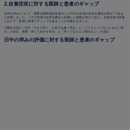
2.⾃覚症状に対する医師と患者のギャップ
※
⽇中の痒みについて、開業⽪膚科受診患者のうち70％が⾃⾝の症状を重症の痒み
である
と評価しました。⼀⽅で患者の症状を重症と評価した医師は35％であり、⾃覚症状の評価
において、医師と患者でギャップがあることが⽰唆されました。
※重症の痒み：⽇中「かなり痒く、⼈前でも掻く痒み」と「いてもたってもいられない痒
み」の合計、夜間「痒くて⽬がさめる」と「痒くてほとんど眠れない」の合計
⽇中の痒みの評価に対する医師と患者のギャップ
Image
Image
Image
Image