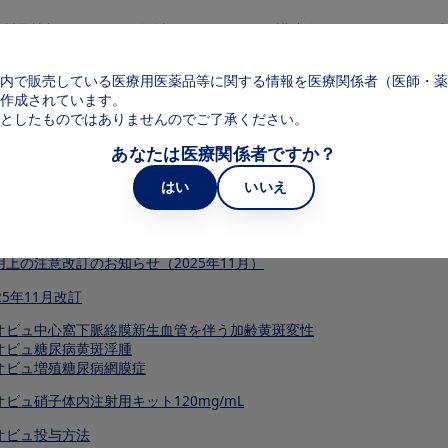
メインコンテンツに移動
製品情報
領域
web講演会
web面
Main navigation
内で販売している医療用医薬品等に関する情報を医療関係者（医師・薬
作成されています。
としたものではありませんのでご了承ください。
文等）
あなたは医療関係者ですか？
はい
いいえ
新電子添文（2025年11月改訂）
用上の注意改訂のお知らせ（2025年11月）
25年11月改訂
オビュ中心窩下脈絡膜新生血管を伴う加齢黄斑変性
オビュ糖尿病黄斑浮腫
オビュ増殖糖尿病網膜症
オビュ硝子体内注射用キット120mg/mL
オビュ投与方法