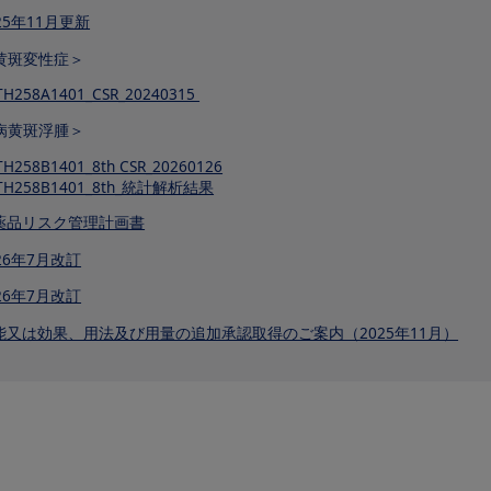
25年11月更新
黄斑変性症＞
TH258A1401_CSR_20240315
病黄斑浮腫＞
TH258B1401_8th CSR_20260126
TH258B1401_8th_統計解析結果
薬品リスク管理計画書
26年7月改訂
26年7月改訂
能又は効果、用法及び用量の追加承認取得のご案内（2025年11月）