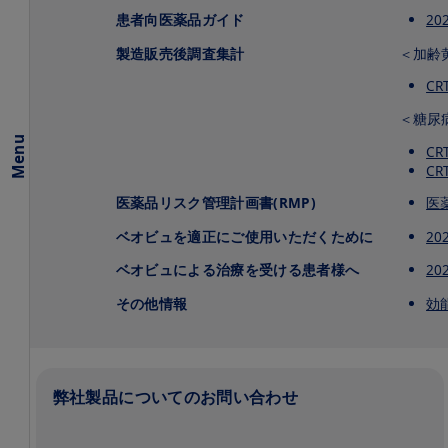
法
患者向医薬品ガイド
20
に
つ
製造販売後調査集計
＜加齢
い
て
CR
＜糖尿
作
用
Menu
CR
機
CR
序
医薬品リスク管理計画書(RMP)
医
加齢黄斑
変性
ベオビュを適正にご使用いただくために
20
（AMD）
ベオビュによる治療を受ける患者様へ
20
糖尿病黄
斑浮腫
その他情報
効
（DME）
ド
ク
タ
弊社製品についてのお問い合わせ
ー
イ
ン