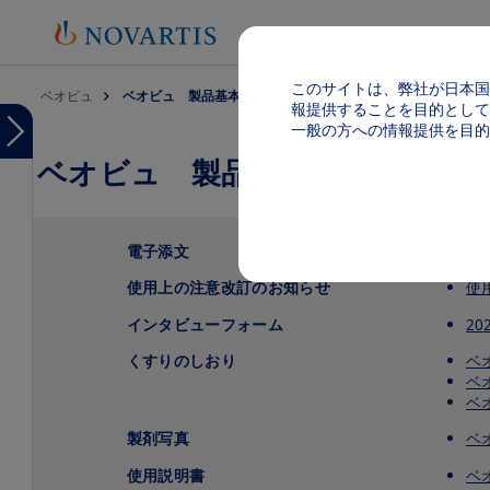
このサイトは、弊社が日本国
パンくず
ベオビュ
ベオビュ 製品基本情報（電子添文等）
報提供することを目的として
Menu
一般の方への情報提供を目的
ベオビュ 製品基本情報（電子添
Menu
ベ
オ
ビ
ュ
電子添文
最
TOP
使用上の注意改訂のお知らせ
使
製品
基本
インタビューフォーム
20
情報
（電
くすりのしおり
ベ
子添
ベ
文
ベ
等）
製剤写真
ベ
投
与
使用説明書
ベ
方