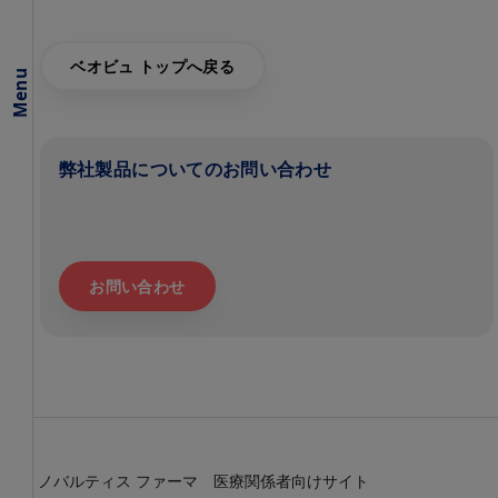
法
に
つ
ベオビュ トップへ戻る
い
Menu
て
作
用
弊社製品についてのお問い合わせ
機
序
加齢黄斑
変性
（AMD）
お問い合わせ
糖尿病黄
斑浮腫
（DME）
製
品
特
性
に
ノバルティス ファーマ 医療関係者向けサイト
つ