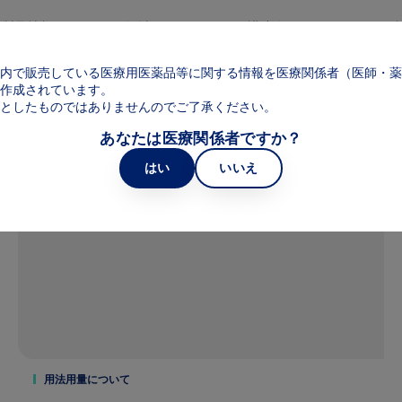
メインコンテンツに移動
製品情報
領域
web講演会
web面
Main navigation
内で販売している医療用医薬品等に関する情報を医療関係者（医師・薬
作成されています。
としたものではありませんのでご了承ください。
E）
あなたは医療関係者ですか？
はい
いいえ
用法用量について