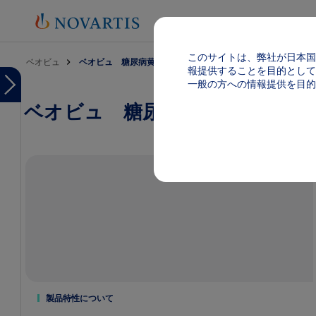
このサイトは、弊社が日本国
パンくず
ベオビュ
ベオビュ 糖尿病黄斑浮腫（DME）
報提供することを目的として
Menu
一般の方への情報提供を目的
ベオビュ 糖尿病黄斑浮腫（DM
Menu
ベ
オ
ビ
ュ
TOP
製品
基本
情報
（電
子添
文
等）
投
製品特性について
与
方