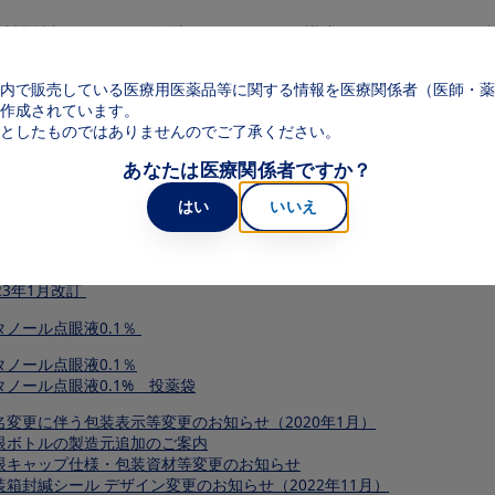
メインコンテンツに移動
製品情報
領域
web講演会
web面
Main navigation
内で販売している医療用医薬品等に関する情報を医療関係者（医師・薬
作成されています。
としたものではありませんのでご了承ください。
添文等）
あなたは医療関係者ですか？
はい
いいえ
新電子添文（2023年1月改訂）
023年1月改訂
タノール点眼液0.1％
タノール点眼液0.1％
タノール点眼液0.1% 投薬袋
名変更に伴う包装表示等変更のお知らせ（2020年1月）
眼ボトルの製造元追加のご案内
眼キャップ仕様・包装資材等変更のお知らせ
装箱封緘シール デザイン変更のお知らせ（2022年11月）