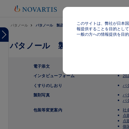
このサイトは、弊社が日本国
パンくず
パタノール
パタノール 製品基本情報
報提供することを目的として
Menu
一般の方への情報提供を目的
パタノール 製品基本情報（電子
Menu
パ
タ
ノ
ー
電子添文
最
ル
TOP
インタビューフォーム
2
製品
くすりのしおり
パ
基本
情報
製剤写真
パ
（電
パ
子添
文
包装等変更案内
社
等）
点
点
患者
個
さま