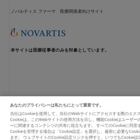
ノバルティス ファーマ 医療関係者向けサイト
本サイトは医療従事者のみを対象としています。
あなたのプライバシーは私たちにとって重要です。
当社はCookieを使用して、当社のWebサイトにアクセスする際のエ
© 2026 Novartis Pharma K.K. All rights reserved except wher
Cookieは、このWebサイトの使用方法を示し、機能Cookieはユーザ
ーに関連するコンテンツの共有に役立ちます。 すべてのCookieに同
Cookieを管理する場合は「Cookie設定」を選択し、厳密に必要なCo
ます。 ウェブサイトのCookie設定リンクを押すと、いつでもCookie