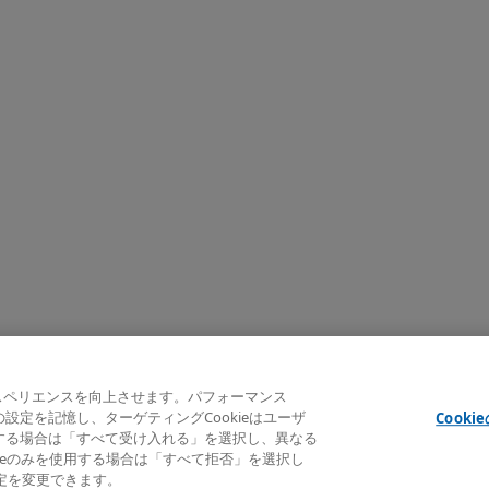
クスペリエンスを向上させます。パフォーマンス
e indicated
ーの設定を記憶し、ターゲティングCookieはユーザ
Cooki
意する場合は「すべて受け入れる」を選択し、異なる
okieのみを使用する場合は「すべて拒否」を選択し
設定を変更できます。