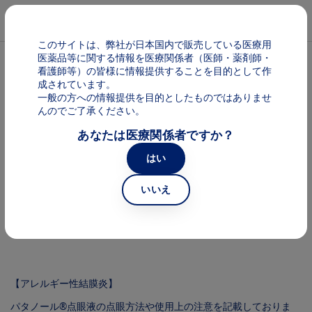
メインコンテンツに移動
Mai
このサイトは、弊社が日本国内で販売している医療用
医薬品等に関する情報を医療関係者（医師・薬剤師・
パンくず
パタノール
看護師等）の皆様に情報提供することを目的として作
成されています。
一般の方への情報提供を目的としたものではありませ
パタノール 患者さま向け提供情報・
んのでご了承ください。
あなたは医療関係者ですか？
資料
はい
パタノール®点眼液を使用される方へ
いいえ
Image
【アレルギー性結膜炎】
パタノール®点眼液の点眼方法や使用上の注意を記載しておりま