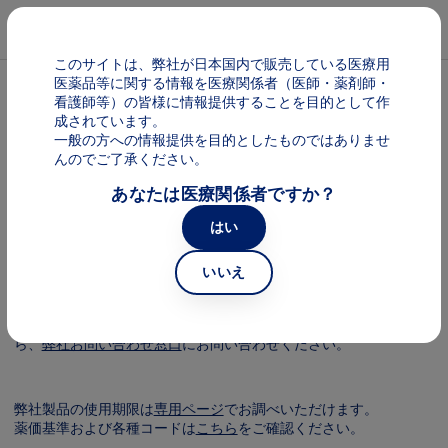
メインコンテンツに移動
Mai
このサイトは、弊社が日本国内で販売している医療用
医薬品等に関する情報を医療関係者（医師・薬剤師・
パンくず
ゾレア
看護師等）の皆様に情報提供することを目的として作
成されています。
一般の方への情報提供を目的としたものではありませ
ゾレア FAQ
んのでご了承ください。
あなたは医療関係者ですか？
はい
製品FAQは医療に従事する先生方からよくご質問いただく内容をま
とめたものです。記載している情報はあくまで参考情報としてお取
り扱いいただき、医療上のご判断は医療従事者の裁量と責任のもと
いいえ
に行っていただきますようお願い致します。
製品のご使用にあたっては、最新の電子化された添付文書（電子添
文）をご確認ください。製品に関してご不明な点がございました
ら、
弊社お問い合わせ窓口
にお問い合わせください。
弊社製品の使用期限は
専用ページ
でお調べいただけます。
薬価基準および各種コードは
こちら
をご確認ください。