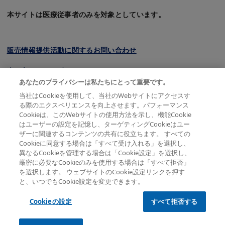
本サイトは医療従事者のみを対象としています。
販売情報提供活動に関するお問い合わせ
クッキーについて
あなたのプライバシーは私たちにとって重要です。
プライバシーポリシー
当社はCookieを使用して、当社のWebサイトにアクセスす
る際のエクスペリエンスを向上させます。パフォーマンス
利用規約
Cookieは、このWebサイトの使用方法を示し、機能Cookie
はユーザーの設定を記憶し、ターゲティングCookieはユー
会員規約
ザーに関連するコンテンツの共有に役立ちます。 すべての
Cookieに同意する場合は「すべて受け入れる」を選択し、
サイトマップ
異なるCookieを管理する場合は「Cookie設定」を選択し、
厳密に必要なCookieのみを使用する場合は「すべて拒否」
を選択します。 ウェブサイトのCookie設定リンクを押す
と、いつでもCookie設定を変更できます。
© 2026 Novartis Pharma K.K. All rights reserved except
where indicated
Cookieの設定
すべて拒否する