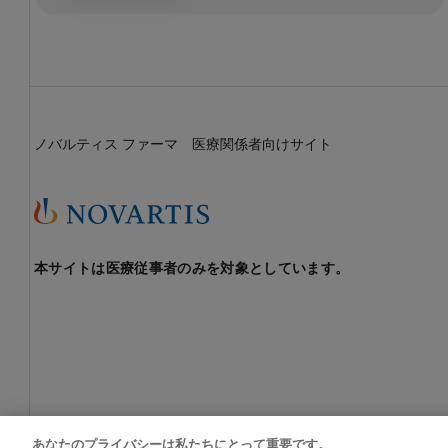
web
講
演
会
動
画
学
ノバルティス ファーマ 医療関係者向けサイト
会・
講演
会記
録集
FAQ
本サイトは医療従事者のみを対象としています。
あなたのプライバシーは私たちにとって重要です。