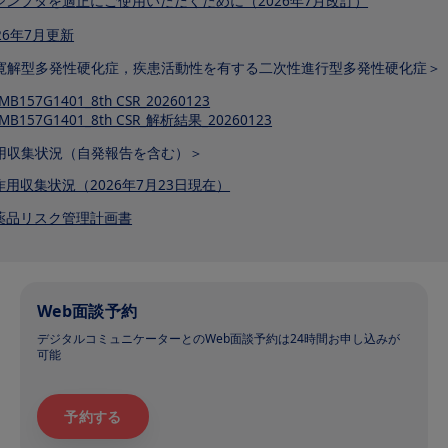
シンプタを適正にご使用いただくために（2026年7月改訂）
26年7月更新
寛解型多発性硬化症，疾患活動性を有する二次性進行型多発性硬化症＞
MB157G1401_8th CSR_20260123
MB157G1401_8th CSR_解析結果_20260123
用収集状況（自発報告を含む）＞
作用収集状況（2026年7月23日現在）
薬品リスク管理計画書
Web面談予約
デジタルコミュニケーターとのWeb面談予約は24時間お申し込みが
可能
予約する