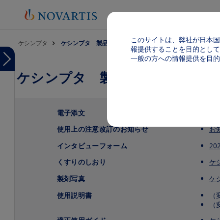
このサイトは、弊社が日本国
パンくず
ケシンプタ
ケシンプタ 製品基本情報
報提供することを目的として
Menu
一般の方への情報提供を目的
ケシンプタ 製品基本情報（電
Menu
ケ
シ
ン
プ
電子添文
最
タ
TOP
使用上の注意改訂のお知らせ
お
製品
インタビューフォーム
20
基本
情報
くすりのしおり
ケ
（電
子添
製剤写真
ケ
文
等）
使用説明書
（
（
製
品