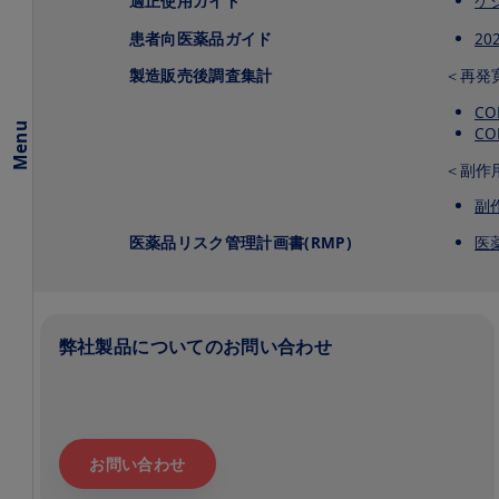
適正使用ガイド
ケ
に
つ
患者向医薬品ガイド
20
い
て
製造販売後調査集計
＜再発
CO
ケシ
Menu
CO
ンプ
タガ
＜副作
イド
10分
副
でつ
かめ
医薬品リスク管理計画書(RMP)
医
る
MS
診療
2025
年版
弊社製品についてのお問い合わせ
ハ
イ
ラ
イ
ト
で
お問い合わせ
見
る