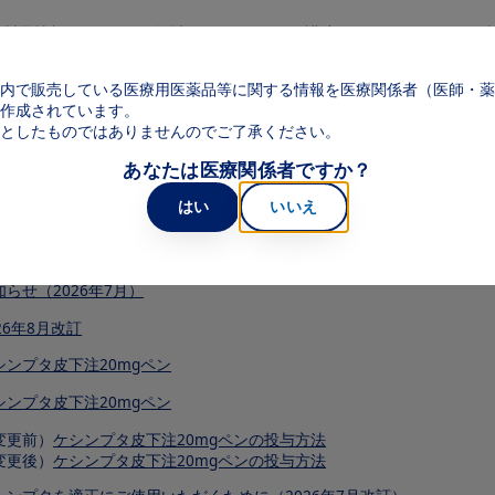
メインコンテンツに移動
製品情報
領域
web講演会
web面
Main navigation
内で販売している医療用医薬品等に関する情報を医療関係者（医師・薬
作成されています。
としたものではありませんのでご了承ください。
子添文等）
あなたは医療関係者ですか？
はい
いいえ
新電子添文（2026年7月改訂）
知らせ（2026年7月）
26年8月改訂
シンプタ皮下注20mgペン
シンプタ皮下注20mgペン
変更前）
ケシンプタ皮下注20mgペンの投与方法
変更後）
ケシンプタ皮下注20mgペンの投与方法