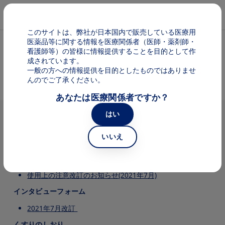
メインコンテンツに移動
Mai
このサイトは、弊社が日本国内で販売している医療用
医薬品等に関する情報を医療関係者（医師・薬剤師・
パンくず
ゾメタ
看護師等）の皆様に情報提供することを目的として作
成されています。
一般の方への情報提供を目的としたものではありませ
ゾメタ 製品基本情報（電子添文等）
んのでご了承ください。
あなたは医療関係者ですか？
はい
電子添文
4mg/5mL 最新電子添文（2021年7月改訂）
いいえ
4mg/100mL 最新電子添文（2021年7月改訂）
使用上の注意改訂のお知らせ
使用上の注意改訂のお知らせ(2021年7月)
インタビューフォーム
2021年7月改訂
くすりのしおり