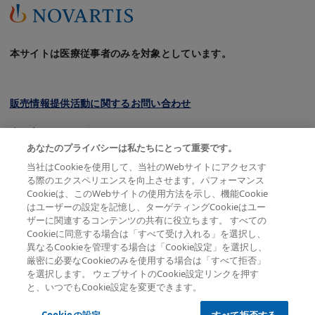
本サイトは医療従事者のみを対象としています。
販売情報提供活動に関するお問い合わせ
クッキーについて
あなたのプライバシーは私たちにとって重要です。
プライバシーポリシー
当社はCookieを使用して、当社のWebサイトにアクセスす
る際のエクスペリエンスを向上させます。パフォーマンス
利用規約
Cookieは、このWebサイトの使用方法を示し、機能Cookie
はユーザーの設定を記憶し、ターゲティングCookieはユー
会員規約
ザーに関連するコンテンツの共有に役立ちます。 すべての
Cookieに同意する場合は「すべて受け入れる」を選択し、
サイトマップ
異なるCookieを管理する場合は「Cookie設定」を選択し、
厳密に必要なCookieのみを使用する場合は「すべて拒否」
を選択します。 ウェブサイトのCookie設定リンクを押す
と、いつでもCookie設定を変更できます。
© 2026 Novartis Pharma K.K. All rights reserved except
where indicated
Cookieの設定
すべて拒否する