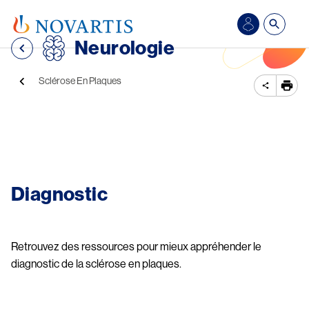
Aller au contenu principal
Se
Neurologie
connecter/S’inscrire
Fil d'Ariane
Sclérose En Plaques
Image
Diagnostic
Retrouvez des ressources pour mieux appréhender le
diagnostic de la sclérose en plaques.