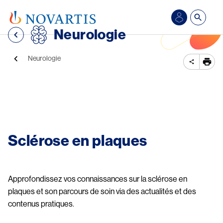
Aller au contenu principal
Se
Neurologie
connecter/S’inscrire
Fil d'Ariane
Neurologie
Image
Sclérose en plaques
Approfondissez vos connaissances sur la sclérose en
plaques et son parcours de soin via des actualités et des
contenus pratiques.