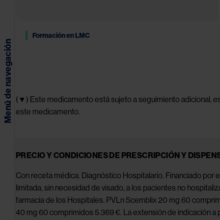
PTI
Formación en LMC
Aplasia
Menú de navegación
medular
grave
LLA y
LBDCG
(▼) Este medicamento está sujeto a seguimiento adicional, es 
este medicamento.
LMA
Mastocitosis
PRECIO Y CONDICIONES DE PRESCRIPCIÓN Y DISPEN
Sobrecarga
férrica
Con receta médica. Diagnóstico Hospitalario. Financiado por e
limitada, sin necesidad de visado, a los pacientes no hospitaliz
Drepanocitosis
farmacia de los Hospitales. PVLn Scemblix 20 mg 60 comprim
o Enfermedad
de células
40 mg 60 comprimidos 5.369 €. La extensión de indicación a p