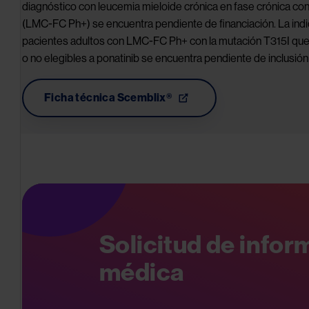
falciformes
diagnóstico con leucemia mieloide crónica en fase crónica con
(LMC-FC Ph+) se encuentra pendiente de financiación. La indi
pacientes adultos con LMC-FC Ph+ con la mutación T315I que s
o no elegibles a ponatinib se encuentra pendiente de inclusión 
Ficha técnica Scemblix®
Image
Solicitud de info
médica