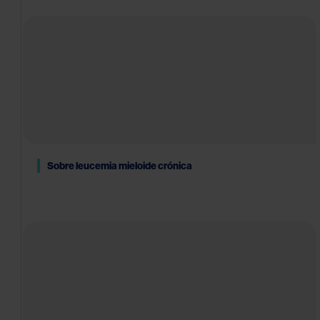
Formación
Acreditada
La Voz
Experta
Patologías
LMC
Sobre leucemia mieloide crónica
Hemoglobinuria
paroxística
nocturna
Policitemia
vera
Mielofibrosis
EICR