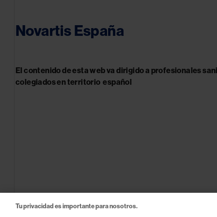
Novartis España
El contenido de esta web va dirigido a profesionales san
colegiados en territorio español
© 2026 Novartis Farmacéutica, S.A. Novartis España
Tu privacidad es importante para nosotros.
FA-11273969 - 10/2024