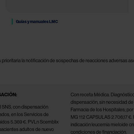
Guías y manuales LMC
prioritaria la notificación de sospechas de reacciones adversas as
SACIÓN:
Con receta Médica. Diagnóstico 
dispensación, sin necesidad de v
l SNS, con dispensación 
Farmacia de los Hospitales; por
ados, en los Servicios de 
MG 112 CAPSULAS 2.706,17 €.
idos 5.369 €. PVLn Scemblix 
indicación leucemia mieloide cró
acientes adultos de nuevo 
condiciones de financiación.