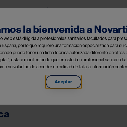
Pasar al contenido principal
Home
Áreas terapéuticas
Espacio Cie
Public Menu
amos la bienvenida a Novart
tio web está dirigida a profesionales sanitarios facultados para pr
n España, por lo que requiere una formación especializada para su c
nado puede tener una ficha técnica autorizada diferente en otros 
ptar”, estará manifestando que es usted un profesional sanitario hab
o su voluntad de acceder en calidad de tal a la información conten
Aceptar
ca