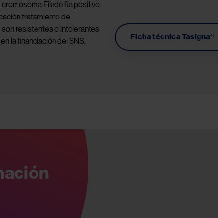
 cromosoma Filadelfia positivo 
cación tratamiento de 
on resistentes o intolerantes 
Ficha técnica Tasigna®
en la financiación del SNS.
rmación