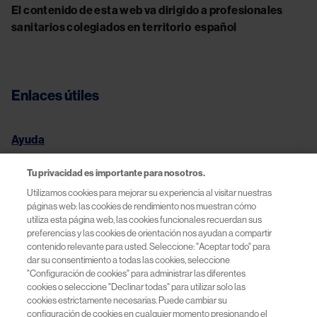
El contenido de esta web va dirigido a profesionales
sanitarios colegiados en territorio español
Enlaces útiles
Ayuda
Condiciones legales
Tu privacidad es importante para nosotros.
Utilizamos cookies para mejorar su experiencia al visitar nuestras
páginas web: las cookies de rendimiento nos muestran cómo
Política de Privacidad y Cookies
utiliza esta página web, las cookies funcionales recuerdan sus
preferencias y las cookies de orientación nos ayudan a compartir
Términos de Uso | Novartis España
contenido relevante para usted. Seleccione: "Aceptar todo" para
dar su consentimiento a todas las cookies, seleccione
"Configuración de cookies" para administrar las diferentes
cookies o seleccione "Declinar todas" para utilizar solo las
cookies estrictamente necesarias. Puede cambiar su
© 2026 Novartis Farmacéutica, S.A. Novartis España
configuración de cookies en cualquier momento presionando el