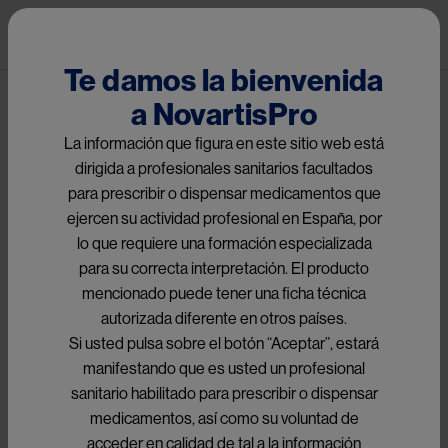
Pasar al contenido principal
Pub
Te damos la bienvenida
a NovartisPro
Política de Privacidad y
La información que figura en este sitio web está
Cookies
dirigida a profesionales sanitarios facultados
para prescribir o dispensar medicamentos que
ejercen su actividad profesional en España, por
lo que requiere una formación especializada
para su correcta interpretación. El producto
Image
mencionado puede tener una ficha técnica
autorizada diferente en otros países.
Si usted pulsa sobre el botón “Aceptar”, estará
manifestando que es usted un profesional
Política De Privacidad Y
sanitario habilitado para prescribir o dispensar
Cookies
medicamentos, así como su voluntad de
acceder en calidad de tal a la información