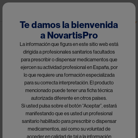
Pasar al contenido principal
Pub
Alergología
Te damos la bienvenida
a NovartisPro
Image
La información que figura en este sitio web está
dirigida a profesionales sanitarios facultados
para prescribir o dispensar medicamentos que
ejercen su actividad profesional en España, por
lo que requiere una formación especializada
para su correcta interpretación. El producto
mencionado puede tener una ficha técnica
autorizada diferente en otros países.
Si usted pulsa sobre el botón “Aceptar”, estará
manifestando que es usted un profesional
sanitario habilitado para prescribir o dispensar
medicamentos, así como su voluntad de
acceder en calidad de tal a la información