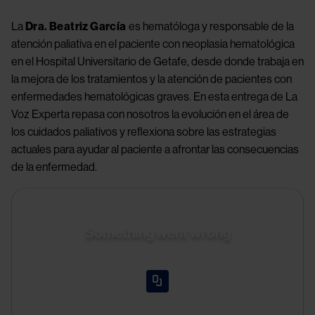
La 
Dra. Beatriz García
 es hematóloga y responsable de la 
atención paliativa en el paciente con neoplasia hematológica 
en el Hospital Universitario de Getafe, desde donde trabaja en 
la mejora de los tratamientos y la atención de pacientes con 
enfermedades hematológicas graves. En esta entrega de La 
Voz Experta repasa con nosotros la evolución en el área de 
los cuidados paliativos y reflexiona sobre las estrategias 
actuales para ayudar al paciente a afrontar las consecuencias 
de la enfermedad.
Something went wrong
An error occurred, please try again later.
Try again