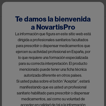
Pasar al contenido principal
Pub
HematoPro
Te damos la bienvenida
a NovartisPro
Ruta de navegación
HematoPro
La información que figura en este sitio web está
dirigida a profesionales sanitarios facultados
para prescribir o dispensar medicamentos que
Image
ejercen su actividad profesional en España, por
lo que requiere una formación especializada
para su correcta interpretación. El producto
La Voz Experta, podcast de 
mencionado puede tener una ficha técnica
autorizada diferente en otros países.
hematología
Si usted pulsa sobre el botón “Aceptar”, estará
manifestando que es usted un profesional
sanitario habilitado para prescribir o dispensar
medicamentos, así como su voluntad de
Abordaje multidisciplinar del paciente
acceder en calidad de tal a la información