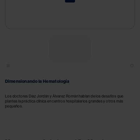
Try again
Dimensionando la Hematología
Los doctores Díaz Jordán y Álvarez Román hablan de los desafíos que
plantea la práctica clínica en centros hospitalarios grandes y otros más
pequeños.