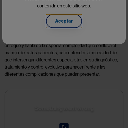
hematológico crónico
contenida en este sitio web.
El abordaje multidisciplinar es esencial en los pacientes 
Aceptar
receptores de un trasplante alogénico de progenitores 
hematopoyéticos. La 
Dra. María Suárez Lledó
, del Hospital 
Clínic de Barcelona, nos explica la importancia de este 
enfoque y habla de la especial complejidad que conlleva el 
manejo de estos pacientes, para entender la necesidad de 
que intervengan diferentes especialistas en su diagnóstico, 
tratamiento y control evolutivo para hacer frente a las 
diferentes complicaciones que puedan presentar.
Something went wrong
An error occurred, please try again later.