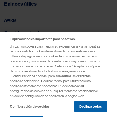
Enlaces útiles
Ayuda
Condiciones legales
Tu privacidad es importante para nosotros.
Política de Privacidad y Cookies
Utilizamos cookies para mejorar su experiencia al visitar nuestras
páginas web: las cookies de rendimiento nos muestran cómo
utiliza esta página web, las cookies funcionales recuerdan sus
Términos de Uso | Novartis España
preferencias y las cookies de orientación nos ayudan a compartir
contenido relevante para usted. Seleccione: "Aceptar todo" para
dar su consentimiento a todas las cookies, seleccione
"Configuración de cookies" para administrar las diferentes
cookies o seleccione "Declinar todas" para utilizar solo las
© 2026 Novartis Farmacéutica, S.A. Novartis España
cookies estrictamente necesarias. Puede cambiar su
FA-11588309 01/2026
configuración de cookies en cualquier momento presionando el
enlace de configuración de cookies en la página web.
Configuración de cookies
Declinar todas