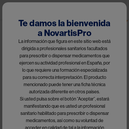
Pasar al contenido principal
Pub
Neurología
Te damos la bienvenida
a NovartisPro
Image
La información que figura en este sitio web está
dirigida a profesionales sanitarios facultados
para prescribir o dispensar medicamentos que
Esclerosis Múltiple
ejercen su actividad profesional en España, por
lo que requiere una formación especializada
para su correcta interpretación. El producto
La EM es una 
enfermedad inflamatoria desmielinizante, 
mencionado puede tener una ficha técnica
crónica y autoinmune del SNC
 que se caracteriza por 
autorizada diferente en otros países.
1
inflamación, desmielinización y cambios degenerativos.
Si usted pulsa sobre el botón “Aceptar”, estará
manifestando que es usted un profesional
Los síntomas de la EM varían, dependiendo en parte de 
sanitario habilitado para prescribir o dispensar
la localización de las placas desmielizantes en el SNC. 
medicamentos, así como su voluntad de
Los síntomas más comunes son alteraciones sensoriales en 
acceder en calidad de tal a la información