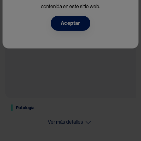
las extremidades, disfunción del nervio óptico, disfunción del 
contenida en este sitio web.
tracto piramidal, disfunción vesical o intestinal, disfunción 
2
sexual, ataxia y diplopía.
Aceptar
Patología
Ver más detalles