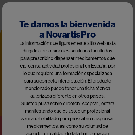
Pasar al contenido principal
Pub
Te damos la bienvenida
Image
a NovartisPro
La información que figura en este sitio web está
dirigida a profesionales sanitarios facultados
para prescribir o dispensar medicamentos que
ejercen su actividad profesional en España, por
lo que requiere una formación especializada
NovartisPro. Para ti,
para su correcta interpretación. El producto
que ayudas a
mencionado puede tener una ficha técnica
mejorar la vida de
autorizada diferente en otros países.
las personas.
Si usted pulsa sobre el botón “Aceptar”, estará
manifestando que es usted un profesional
Únete para acceder a todo el contenido
sanitario habilitado para prescribir o dispensar
medicamentos, así como su voluntad de
Unirme ahora
acceder en calidad de tal a la información