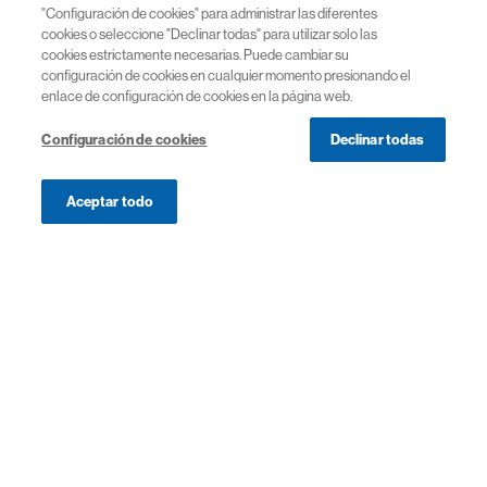
"Configuración de cookies" para administrar las diferentes
El contenido de esta web va dirigido a profesionales
cookies o seleccione "Declinar todas" para utilizar solo las
cookies estrictamente necesarias. Puede cambiar su
sanitarios colegiados en territorio español
configuración de cookies en cualquier momento presionando el
enlace de configuración de cookies en la página web.
Configuración de cookies
Declinar todas
Enlaces útiles
Aceptar todo
Ayuda
Condiciones legales
Política de Privacidad y Cookies
Términos de Uso | Novartis España
© 2026 Novartis Farmacéutica, S.A. Novartis España