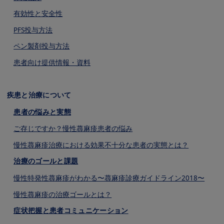
有効性と安全性
PFS投与方法
ペン製剤投与方法
患者向け提供情報・資料
疾患と治療について
患者の悩みと実態
ご存じですか？慢性蕁⿇疹患者の悩み
慢性蕁⿇疹治療における効果不⼗分な患者の実態とは？
治療のゴールと課題
慢性特発性蕁⿇疹がわかる〜蕁⿇疹診療ガイドライン2018〜
慢性蕁⿇疹の治療ゴールとは？
症状把握と患者コミュニケーション