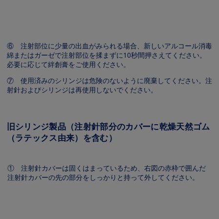
Image
⑥ 注射部位に少量の出血がみられる場合、新しいアルコール消毒
綿またはガーゼで注射部位を揉まずに10秒間押さえてください。
必要に応じて絆創膏をご使用ください。
⑦ 使用済みのシリンジは危険のないように廃棄してください。注
射針およびシリンジは再使用しないでください。
旧シリンジ製品（注射針部分のカバーに乾燥天然ゴム
（ラテックス由来）を含む）
① 注射針カバーは固くはまっているため、右図の赤枠で囲んだ
注射針カバーの先の部分をしっかりと持って外してください。
Image