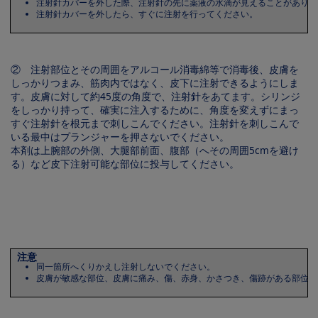
注射針カバーを外した際、注射針の先に薬液の水滴が見えることがありま
注射針カバーを外したら、すぐに注射を行ってください。
② 注射部位とその周囲をアルコール消毒綿等で消毒後、皮膚を
しっかりつまみ、筋肉内ではなく、皮下に注射できるようにしま
す。皮膚に対して約45度の角度で、注射針をあてます。シリンジ
をしっかり持って、確実に注入するために、角度を変えずにまっ
すぐ注射針を根元まで刺しこんでください。注射針を刺しこんで
いる最中はプランジャーを押さないでください。
本剤は上腕部の外側、大腿部前面、腹部（へその周囲5cmを避け
る）など皮下注射可能な部位に投与してください。
Image
注意
同一箇所へくりかえし注射しないでください。
皮膚が敏感な部位、皮膚に痛み、傷、赤身、かさつき、傷跡がある部位、