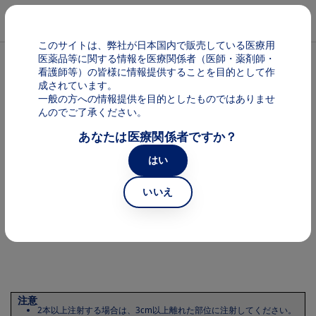
メインコンテンツに移動
Mai
このサイトは、弊社が日本国内で販売している医療用
医薬品等に関する情報を医療関係者（医師・薬剤師・
パンくず
慢性特発性蕁麻疹
看護師等）の皆様に情報提供することを目的として作
成されています。
一般の方への情報提供を目的としたものではありませ
ゾレア 製品について PFS投与方法
んのでご了承ください。
あなたは医療関係者ですか？
はい
ゾレアの投与部位
いいえ
注射する部位は次の
3つ
です。
Image
注意
2本以上注射する場合は、3cm以上離れた部位に注射してください。