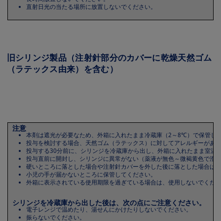
直射日光の当たる場所に放置しないでください。
旧シリンジ製品（注射針部分のカバーに乾燥天然ゴム
（ラテックス由来）を含む）
Image
注意
本剤は遮光が必要なため、外箱に入れたまま冷蔵庫（2～8℃）で保管し
投与を検討する場合、天然ゴム（ラテックス）に対してアレルギーがあ
投与する30分前に、シリンジを冷蔵庫から出し、外箱に入れたまま室温
投与直前に開封し、シリンジに異常がない（薬液が無色～微褐黄色で澄
硬いところに落とした場合や注射針カバーを外した後に落とした場合は
小児の手が届かないところに保管してください。
外箱に表示されている使用期限を過ぎている場合は、使用しないでくだ
シリンジを冷蔵庫から出した後は、次の点にご注意ください。
電子レンジで温めたり、湯せんにかけたりしないでください。
振らないでください。