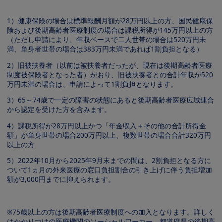
1）健康保険の場合は標準報酬月額が28万円以上の方、国民健康保
険および後期高齢者医療制度の場合は課税所得が145万円以上の方
（ただし申請により、年収ベースで二人世帯の場合は520万円未
満、単身者世帯の場合は383万円未満であれば1割負担となる）
2）旧被扶養者（以前は被扶養者だったが、現在は後期高齢者医療
制度被保険者となった者）がおり、旧被扶養者との合計年収が520
万円未満の場合は、申請によって1割負担となります。
3）65～74歳で一定の障害の状態にあると後期高齢者医療広域連合
から認定を受けた方を含みます。
4）課税所得が28万円以上かつ「年金収入＋その他の合計所得金
額」が単身世帯の場合200万円以上、複数世帯の場合合計320万円
以上の方
5）2022年10月から2025年9月末までの間は、2割負担となる方に
ついて1ヵ月の外来医療の窓口負担割合の引き上げに伴う負担増加
額が3,000円までに抑えられます。
※75歳以上の方は後期高齢者医療制度への加入となります。詳しく
はかかりつけの医療機関のソーシャルワーカー、都道府県の後期高