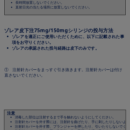
長時間放置しないでください。
直射日光の当たる場所に放置しないでください。
ゾレア皮下注75mg/150mgシリンジの投与方法
ゾレアを適正にご使用いただくために、以下に記載された事
項をお守りください。
ゾレアの承認された投与経路は皮下のみです。
① 注射針カバーをまっすぐ引き抜きます。注射針カバーは付け
直さないでください。
Image
注意
消毒した部位は注射するまで手を触れないようにしてください。
注射針カバーを外す際には、注射針を曲げたり、手に刺したりしないよう
注射針カバーを外す際、プランジャーを押したり、引いたりしないでくだ