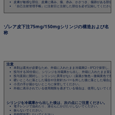
皮膚が敏感な部位、皮膚に痛み、傷、赤み、かさつき、傷跡がある部位
「自己注射管理手帳」に注射日と注射した部位を必ず記録してくださ
ゾレア皮下注75mg/150mgシリンジの構造および名
称
Image
注意
本剤は遮光が必要なため、外箱に入れたまま冷蔵庫(2～8℃)で保管し、
投与する30分前に、シリンジを冷蔵庫から出し、外箱に入れたまま室温
投与直前に開封し、シリンジに異常がない（薬液が無色～微褐黄色で澄
硬いところに落とした場合や注射針カバーを外した後に落とした場合は
小児の手が届かないところに保管してください。
外箱に表示されている使用期限を過ぎている場合は、使用しないでくだ
シリンジを冷蔵庫から出した後は、次の点にご注意ください。
電子レンジで温めたり、湯せんにかけたりしないでください。
振らないでください。
長時間放置しないでください。