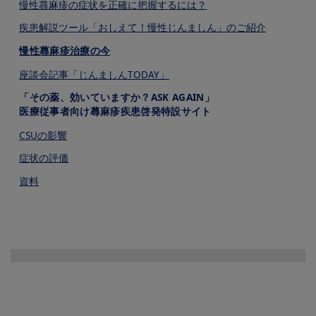
慢性蕁⿇疹の症状を正確に把握するには？
疾患解説ツール「おしえて！慢性じんましん」のご紹介
慢性蕁⿇疹治療の今
座談会記事「じんましんTODAY」
「その薬、効いていますか？ASK AGAIN」
医療従事者向け蕁麻疹疾患啓発特設サイト
CSUの影響
症状の評価
資料
Image