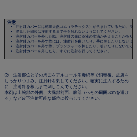
注意
注射針カバーには乾燥天然ゴム（ラテックス）が含まれているため、ラテ
消毒した部位は注射するまで手を触れないようにしてください。
注射針カバーを外した際、注射針の先に薬液の水滴がみえることがありま
注射針カバーを外す際には、注射針を曲げたり、手に刺したりしないよう
注射針カバーを外す際、プランジャーを押したり、引いたりしないでくだ
注射針カバーを外したら、すぐに注射を行ってください。
② 注射部位とその周囲をアルコール消毒綿等で消毒後、皮膚を
しっかりつまみ、注射針を刺してください。確実に注入するため
に、注射針を根元まで刺しこんでください。
本剤は上腕部の外側、大腿部前面、腹部（へその周囲5cmを避け
る）など皮下注射可能な部位に投与してください。
Image