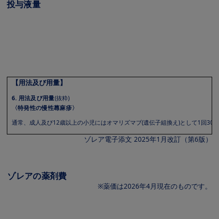
投与液量
Image
【用法及び用量】
6. 用法及び用量
(抜粋)
〈特発性の慢性蕁麻疹〉
通常、成人及び12歳以上の小児にはオマリズマブ(遺伝子組換え)として1回30
ゾレア電子添文 2025年1月改訂（第6版）
ゾレアの薬剤費
※薬価は2026年4月現在のものです。
Image