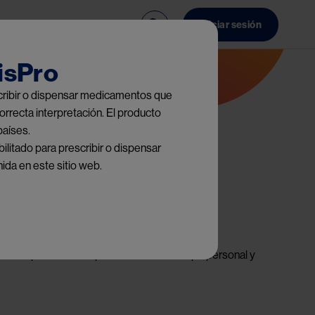
ncia
Contacto
Iniciar sesión
isPro
escribir o dispensar medicamentos que
orrecta interpretación. El producto
países.
ilitado para prescribir o dispensar
ida en este sitio web.
s comparten sus experiencias en el campo personal y 