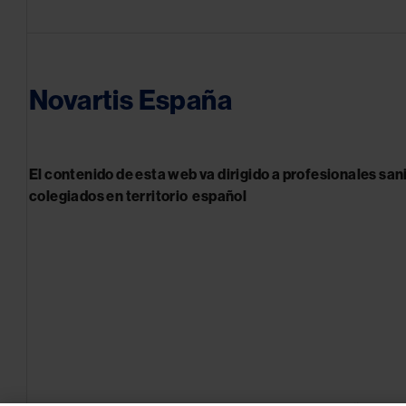
Novartis España
El contenido de esta web va dirigido a profesionales san
colegiados en territorio español