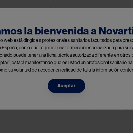
Pasar al contenido principal
Home
Áreas terapéuticas
Espacio Cie
Public Menu
amos la bienvenida a Novart
tio web está dirigida a profesionales sanitarios facultados para pr
n España, por lo que requiere una formación especializada para su c
nado puede tener una ficha técnica autorizada diferente en otros 
ptar”, estará manifestando que es usted un profesional sanitario hab
o su voluntad de acceder en calidad de tal a la información conten
: Emocionets
Aceptar
cialistas en tumores neuroendocrinos (NETs) cuelgan la bata y no