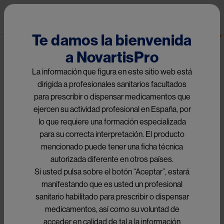
Pasar al contenido principal
Pub
Oncología
Te damos la bienvenida
a NovartisPro
Image
La información que figura en este sitio web está
dirigida a profesionales sanitarios facultados
para prescribir o dispensar medicamentos que
ejercen su actividad profesional en España, por
lo que requiere una formación especializada
para su correcta interpretación. El producto
mencionado puede tener una ficha técnica
autorizada diferente en otros países.
Si usted pulsa sobre el botón “Aceptar”, estará
manifestando que es usted un profesional
sanitario habilitado para prescribir o dispensar
medicamentos, así como su voluntad de
Novedades de Congresos
acceder en calidad de tal a la información