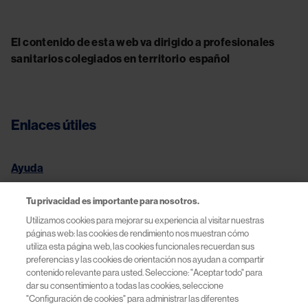
El contenido de esta web va dirigido a profesionales
sanitarios colegiados en territorio español
Enlaces útiles
Ayuda
Condiciones legales
Tu privacidad es importante para nosotros.
Utilizamos cookies para mejorar su experiencia al visitar nuestras
páginas web: las cookies de rendimiento nos muestran cómo
Política de Privacidad y Cookies
utiliza esta página web, las cookies funcionales recuerdan sus
preferencias y las cookies de orientación nos ayudan a compartir
Términos de Uso | Novartis España
contenido relevante para usted. Seleccione: "Aceptar todo" para
dar su consentimiento a todas las cookies, seleccione
"Configuración de cookies" para administrar las diferentes