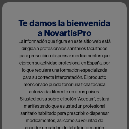
Pasar al contenido principal
Pub
HematoPro
Te damos la bienvenida
a NovartisPro
Ruta de navegación
Hemoglobinuria Paroxística Nocturna
La información que figura en este sitio web está
dirigida a profesionales sanitarios facultados
para prescribir o dispensar medicamentos que
Image
ejercen su actividad profesional en España, por
lo que requiere una formación especializada
para su correcta interpretación. El producto
Medicamento Fabhalta®
mencionado puede tener una ficha técnica
autorizada diferente en otros países.
Si usted pulsa sobre el botón “Aceptar”, estará
Hemoglobinuria paroxística 
manifestando que es usted un profesional
sanitario habilitado para prescribir o dispensar
nocturna
medicamentos, así como su voluntad de
acceder en calidad de tal a la información