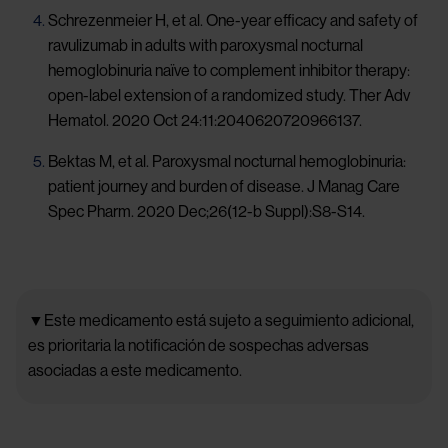
Schrezenmeier H, et al. One-year efficacy and safety of
ravulizumab in adults with paroxysmal nocturnal
hemoglobinuria naïve to complement inhibitor therapy:
open-label extension of a randomized study. Ther Adv
Hematol. 2020 Oct 24:11:2040620720966137.
Bektas M, et al. Paroxysmal nocturnal hemoglobinuria:
patient journey and burden of disease. J Manag Care
Spec Pharm. 2020 Dec;26(12-b Suppl):S8-S14.
▼Este medicamento está sujeto a seguimiento adicional,
es prioritaria la notificación de sospechas adversas
asociadas a este medicamento.