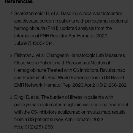
Referencias:
Schrezenmeier H, et al. Baseline clinical characteristics
and disease burden in patients with paroxysmal nocturnal
hemoglobinuria (PNH): updated analysis from the
International PNH Registry. Ann Hematol. 2020
Jul;99(7):1505-1514.
Fishman J, et al. Changes in Hematologic Lab Measures
Observed in Patients with Paroxysmal Nocturnal
Hemoglobinuria Treated with C5 Inhibitors, Ravulizumab
and Eculizumab: Real-World Evidence from a US Based
EMR Network. Hematol Rep. 2023 Apr 21;15(2):266-282.
Dingli D, et al. The burden of illness in patients with
paroxysmal nocturnal hemoglobinuria receiving treatment
with the C5-inhibitors eculizumab or ravulizumab: results
from a US patient survey. Ann Hematol. 2022
Feb;101(2):251-263.