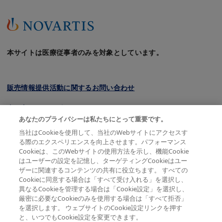
本サイトは医療従事者のみを対象としています。
販売情報提供活動に関するお問い合わせ
クッキーについて
あなたのプライバシーは私たちにとって重要です。
プライバシーポリシー
当社はCookieを使用して、当社のWebサイトにアクセスす
る際のエクスペリエンスを向上させます。パフォーマンス
利用規約
Cookieは、このWebサイトの使用方法を示し、機能Cookie
はユーザーの設定を記憶し、ターゲティングCookieはユー
会員規約
ザーに関連するコンテンツの共有に役立ちます。 すべての
Cookieに同意する場合は「すべて受け入れる」を選択し、
サイトマップ
異なるCookieを管理する場合は「Cookie設定」を選択し、
厳密に必要なCookieのみを使用する場合は「すべて拒否」
を選択します。 ウェブサイトのCookie設定リンクを押す
と、いつでもCookie設定を変更できます。