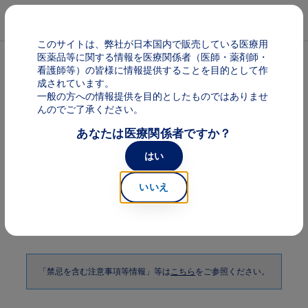
メインコンテンツに移動
Mai
このサイトは、弊社が日本国内で販売している医療用
医薬品等に関する情報を医療関係者（医師・薬剤師・
パンくず
加齢黄斑変性（AMD）
看護師等）の皆様に情報提供することを目的として作
成されています。
一般の方への情報提供を目的としたものではありませ
ベオビュ 加齢黄斑変性（AMD）
んのでご了承ください。
あなたは医療関係者ですか？
はい
臨床成績に関して
以下で紹介する臨床試験成績には、承認外の用法及び用量の試験成
いいえ
績が含まれますが、承認時に評価された資料であるため紹介しま
す。（OSPREY：C-12-006試験、HAWK：C001試験）
「禁忌を含む注意事項等情報」等は
こちら
をご参照ください。