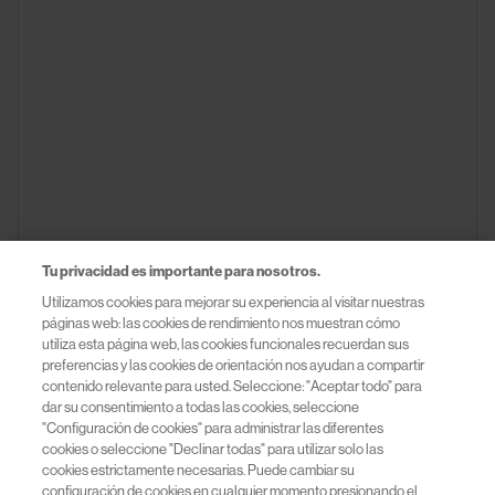
Tu privacidad es importante para nosotros.
Utilizamos cookies para mejorar su experiencia al visitar nuestras
páginas web: las cookies de rendimiento nos muestran cómo
utiliza esta página web, las cookies funcionales recuerdan sus
preferencias y las cookies de orientación nos ayudan a compartir
contenido relevante para usted. Seleccione: "Aceptar todo" para
dar su consentimiento a todas las cookies, seleccione
"Configuración de cookies" para administrar las diferentes
cookies o seleccione "Declinar todas" para utilizar solo las
cookies estrictamente necesarias. Puede cambiar su
configuración de cookies en cualquier momento presionando el