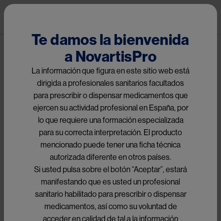
Pasar al contenido principal
Pub
Te damos la bienvenida
a NovartisPro
La información que figura en este sitio web está
Image
dirigida a profesionales sanitarios facultados
para prescribir o dispensar medicamentos que
ejercen su actividad profesional en España, por
¿Qué es una Urticaria
lo que requiere una formación especializada
para su correcta interpretación. El producto
colinérgica?
mencionado puede tener una ficha técnica
autorizada diferente en otros países.
La urticaria colinérgica se caracteriza por la rápida aparición
Si usted pulsa sobre el botón “Aceptar”, estará
de pequeñas pápulas de 1-3 mm con halo eritematoso tras la
manifestando que es usted un profesional
elevación activa (ejercicio, sudoración) o pasiva (baño
sanitario habilitado para prescribir o dispensar
caliente) de la temperatura corporal. Desaparece en 30-60
medicamentos, así como su voluntad de
min, cuando desciende la temperatura corporal, y responde
acceder en calidad de tal a la información