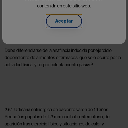
bien a antihistamínicos.
contenida en este sitio web.
Es bastante frecuente: afecta a hasta el 5% de los
Aceptar
1
adolescentes y adultos jóvenes
. Puede asociarse a otras
urticarias físicas, a menudo con dermografismo (urticaria
facticio-colinérgica).
Debe diferenciarse de la anafilaxia inducida por ejercicio,
dependiente de alimentos o fármacos, que sólo ocurre por la
2
actividad física, y no por calentamiento pasivo
.
Image
2.6.1. Urticaria colinérgica en paciente varón de 19 años.
Pequeñas pápulas de 1-3 mm con halo eritematoso, de
aparición tras ejercicio físico y situaciones de calor y