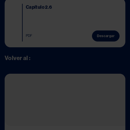
Image
Capítulo 2.6
PDF
Descargar
Volver al :