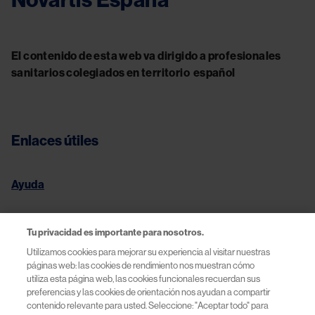
Novartis España
El contenido de esta web va dirigido a profesionales
sanitarios colegiados en territorio español
Enlaces útiles
Ayuda
Condiciones legales
Tu privacidad es importante para nosotros.
Política de Privacidad y Cookies
Utilizamos cookies para mejorar su experiencia al visitar nuestras
páginas web: las cookies de rendimiento nos muestran cómo
utiliza esta página web, las cookies funcionales recuerdan sus
Términos de Uso | Novartis España
preferencias y las cookies de orientación nos ayudan a compartir
contenido relevante para usted. Seleccione: "Aceptar todo" para