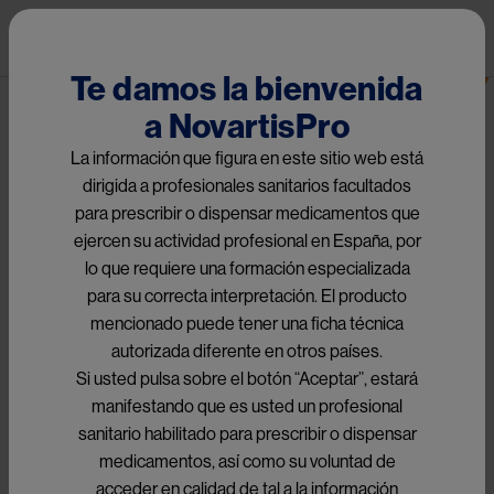
Pasar al contenido principal
Pub
Dermatología
Te damos la bienvenida
a NovartisPro
Image
La información que figura en este sitio web está
dirigida a profesionales sanitarios facultados
para prescribir o dispensar medicamentos que
ejercen su actividad profesional en España, por
lo que requiere una formación especializada
para su correcta interpretación. El producto
mencionado puede tener una ficha técnica
autorizada diferente en otros países.
Si usted pulsa sobre el botón “Aceptar”, estará
manifestando que es usted un profesional
sanitario habilitado para prescribir o dispensar
medicamentos, así como su voluntad de
acceder en calidad de tal a la información