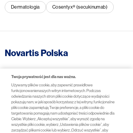
Dermatologia
Cosentyx® (secukinumab)
Novartis Polska
Informacje zawarte na tej stronie są przeznaczone dla
Twoja prywatność jest dla nas ważna.
pracowników systemu ochrony zdrowia w Polsce
Używamy plików cookie, aby zapewnić prawidłowe
FA-11488641-1 07/2026
funkcjonowanienaszych witryn internetowych. Podczas
odwiedzania naszych stron pliki cookie dotyczące wydajności
pokazują nam, w jaki sposób korzystasz z tej witryny, funkcjonalne
pliki cookie zapamiętują Twoje preferencje, a pliki cookie do
Przydatne linki
targetowania pomagają nam udostępniać treści odpowiednie dla
Ciebie. Wybierz „Akceptuj wszystkie”, aby wyrazić zgodę na
wszystkie pliki cookie, wybierz „Ustawienia plików cookie”, aby
zarządzać plikami cookie lub wybierz „Odrzuć wszystkie”, aby
Polityka prywatności