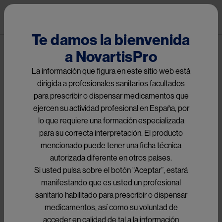
Pasar al contenido principal
Pub
Te damos la bienvenida
Image
a NovartisPro
La información que figura en este sitio web está
dirigida a profesionales sanitarios facultados
Artículos de interés | 
para prescribir o dispensar medicamentos que
Sugerencias
ejercen su actividad profesional en España, por
lo que requiere una formación especializada
¿Necesitas Información 
para su correcta interpretación. El producto
Bibliográfica? Por favor, rellena los 
mencionado puede tener una ficha técnica
campos siguientes para solicitarla:
autorizada diferente en otros países.
Si usted pulsa sobre el botón “Aceptar”, estará
manifestando que es usted un profesional
sanitario habilitado para prescribir o dispensar
medicamentos, así como su voluntad de
Nombre y apellidos:
acceder en calidad de tal a la información