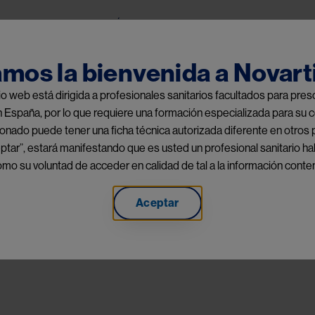
Pasar al contenido principal
Home
Áreas terapéuticas
Espacio Cie
Public Menu
amos la bienvenida a Novart
tio web está dirigida a profesionales sanitarios facultados para pr
n España, por lo que requiere una formación especializada para su c
nado puede tener una ficha técnica autorizada diferente en otros 
ptar”, estará manifestando que es usted un profesional sanitario hab
o su voluntad de acceder en calidad de tal a la información conten
Aceptar