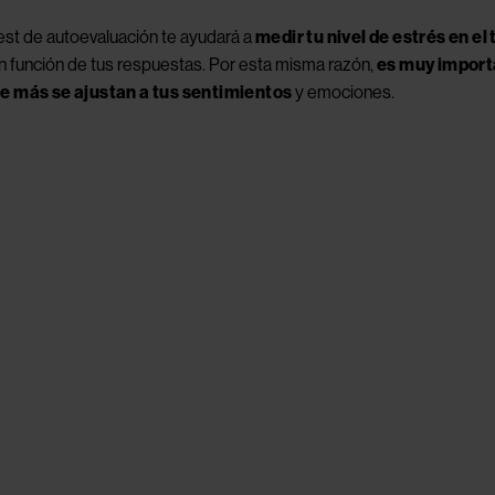
test de autoevaluación te ayudará a 
medir tu nivel de estrés en el
en función de tus respuestas. Por esta misma razón, 
es muy importa
e más se ajustan a tus sentimientos
 y emociones.