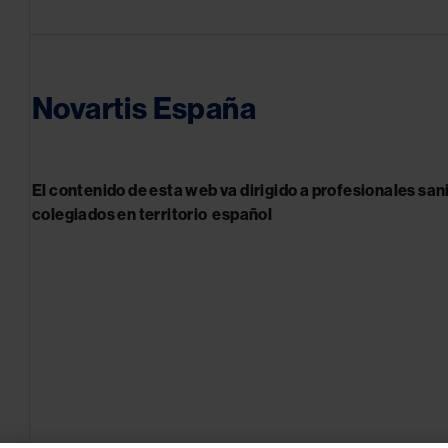
Novartis España
El contenido de esta web va dirigido a profesionales san
colegiados en territorio español