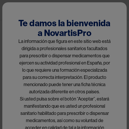
Pasar al contenido principal
Pub
Conoce ACADEMY
Te damos la bienvenida
a NovartisPro
Ruta de navegación
Gestion del Tiempo
La información que figura en este sitio web está
dirigida a profesionales sanitarios facultados
para prescribir o dispensar medicamentos que
Image
ejercen su actividad profesional en España, por
lo que requiere una formación especializada
para su correcta interpretación. El producto
1 | Obstáculos para la felicidad
mencionado puede tener una ficha técnica
autorizada diferente en otros países.
Si usted pulsa sobre el botón “Aceptar”, estará
Carmen Gómez, consultora y coach ejecutivo de Grupo 
manifestando que es usted un profesional
Emociona, nos da 
un punto de vista diferente sobre el 
sanitario habilitado para prescribir o dispensar
tiempo
, este concepto del que todo el mundo habla y más 
medicamentos, así como su voluntad de
todavía en el ámbito profesional como médico: siempre 
acceder en calidad de tal a la información