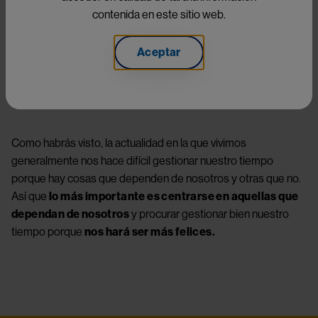
parece escaso y nunca llegamos a cumplir nuestros planes 
contenida en este sitio web.
previstos. 
¿Realmente lo gestionamos mal? Descúbrelo 
con este vídeo:
Aceptar
Something went wrong
An error occurred, please try again later.
Como habrás visto, la actualidad en la que vivimos 
generalmente nos hace difícil gestionar nuestro tiempo 
Try again
porque hay cosas que dependen de nosotros y otras que no. 
Así que 
lo más importante es centrarse en aquellas que 
dependan de nosotros
 y procurar gestionar bien nuestro 
tiempo porque 
nos hará ser más felices.