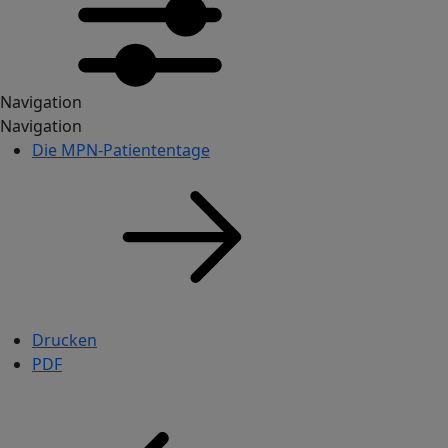
Navigation
Navigation
Public Menu
Die MPN-Patiententage
Drucken
PDF
Pfadnavigation