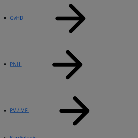
GvHD
PNH
PV / MF
Kardiologie