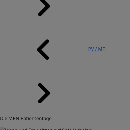
PV / MF
Die MPN-Patiententage
Image