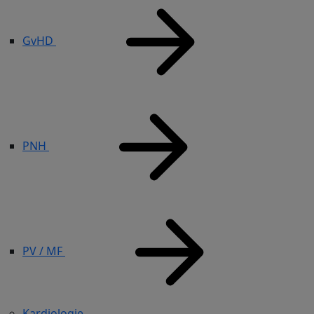
GvHD
PNH
PV / MF
Kardiologie