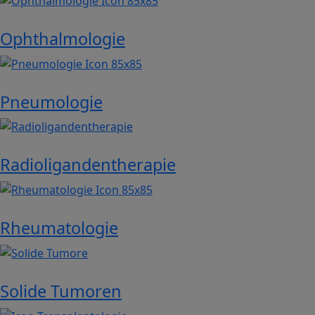
Ophthalmologie
Image
Pneumologie
Image
Radioligandentherapie
Image
Rheumatologie
Image
Solide Tumoren
Image