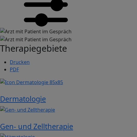
Image
Image
Therapiegebiete
Drucken
PDF
Image
Dermatologie
Image
Gen- und Zelltherapie
Image