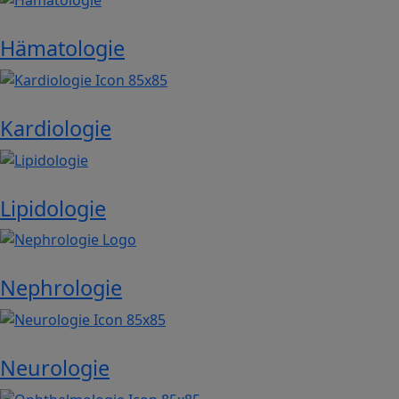
Hämatologie
Image
Kardiologie
Image
Lipidologie
Image
Nephrologie
Image
Neurologie
Image