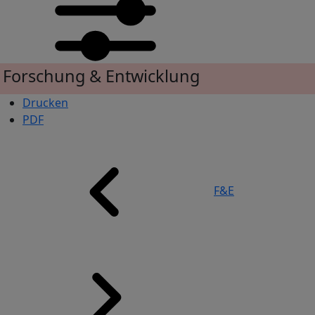
Forschung & Entwicklung
Drucken
PDF
Pfadnavigation
F&E