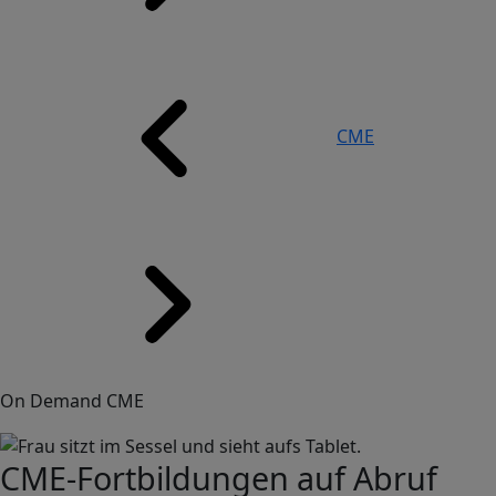
CME
On Demand CME
Image
CME-Fortbildungen auf Abruf