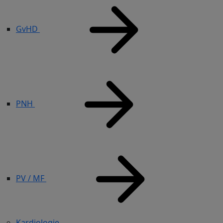
GvHD
PNH
PV / MF
Kardiologie