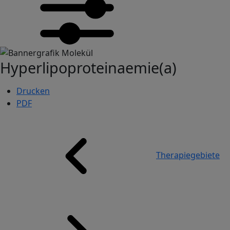
Image
Hyperlipoproteinaemie(a)
Drucken
PDF
Pfadnavigation
Therapiegebiete