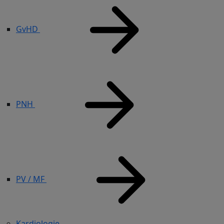
GvHD
PNH
PV / MF
Kardiologie