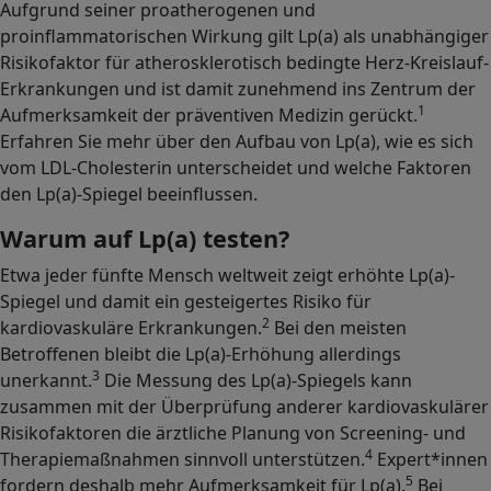
Aufgrund seiner proatherogenen und
proinflammatorischen Wirkung gilt Lp(a) als unabhängiger
Risikofaktor für atherosklerotisch bedingte Herz-Kreislauf-
Erkrankungen und ist damit zunehmend ins Zentrum der
1
Aufmerksamkeit der präventiven Medizin gerückt.
Erfahren Sie mehr über den Aufbau von Lp(a), wie es sich
vom LDL-Cholesterin unterscheidet und welche Faktoren
den Lp(a)-Spiegel beeinflussen.
Warum auf Lp(a) testen?
Etwa jeder fünfte Mensch weltweit zeigt erhöhte Lp(a)-
Spiegel und damit ein gesteigertes Risiko für
2
kardiovaskuläre Erkrankungen.
Bei den meisten
Betroffenen bleibt die Lp(a)-Erhöhung allerdings
3
unerkannt.
Die Messung des Lp(a)-Spiegels kann
zusammen mit der Überprüfung anderer kardiovaskulärer
Risikofaktoren die ärztliche Planung von Screening- und
4
Therapiemaßnahmen sinnvoll unterstützen.
Expert*innen
5
fordern deshalb mehr Aufmerksamkeit für Lp(a).
Bei