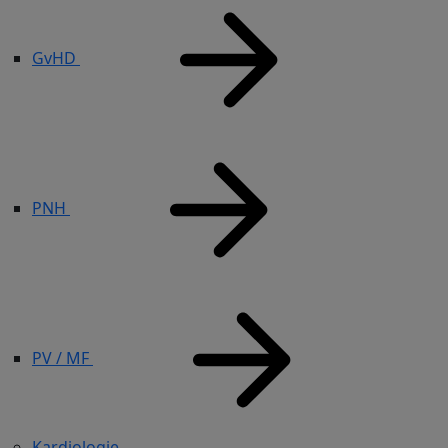
GvHD
PNH
PV / MF
Kardiologie