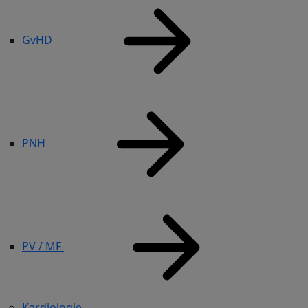
GvHD
PNH
PV / MF
Kardiologie