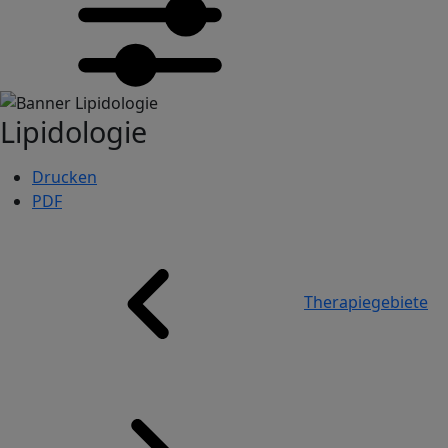
Image
Lipidologie
Drucken
PDF
Pfadnavigation
Therapiegebiete