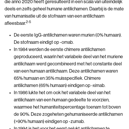
die anno 2020 heeft geresulteerd in een scala van uiteindelijk
deels en zelfs geheel humane antilichamen. Daarbij is de mate
van humanisatie uit de stofnaam van een antilichaam
2-5
afleesbaar.
De eerste IgG-antilichamen waren murien (0% humaan).
De stofnaam eindigt op -omab.
In 1984 werden de eerste chimere antilichamen
geproduceerd, waarin het variabele deel van het muriene
antilichaam werd gecombineerd met het constante deel
van een humaan antilichaam. Deze antilichamen waren
65% humaan en 35% muisspecifiek. Chimere
antilichamen (65% humaan) eindigen op -ximab.
In 1986 lukte het om ook het variabele deel van het
antilichaam van een humaan gedeelte te voorzien,
waarmee het humaniteitspercentage toenam tot boven
de 90%. Deze zogeheten gehumaniseerde antilichamen
(>90% humaan) eindigen op -zumab.
In 1994 is het voor het eerst gelukt antilichamen te