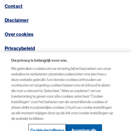
Contact
Disclaimer
Over cookies
Privacybeleid
Uw privacy is belangrijk voor ons.
We gebruiken cookies om uw ervaring bij het bezoeken van onze
websites te verbeteren: prestatiecookies laten ons zien hoe u
© 2026 Novartis Pharma B.V.
deze website gebruikt, functionele cookies onthouden uw
voorkeuren en targeting cookies helpen ons om inhoud te delen
die voor u relevant is. Selecteer "Alles accepteren" om uw
toestemming te geven voor alle cookies, selecteer "Cookie-
instellingen" voor het beheren van de verschillende cookies of
alleen strikt noodzakelijke cookies. U kunt uw cookie-instellingen
op elk moment wijzigen door op de link voor cookie-instellingen op
de website te klikken.
Cookie-instellingen
Accepteer alle