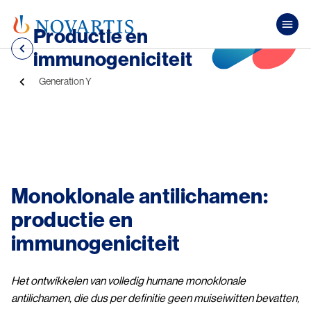
Overslaan en naar de inhoud gaan
Pub
Productie en
immunogeniciteit
Kruimelpad
Generation Y
Image
Monoklonale antilichamen:
productie en
immunogeniciteit
Het ontwikkelen van volledig humane monoklonale
antilichamen, die dus per definitie geen muiseiwitten bevatten,