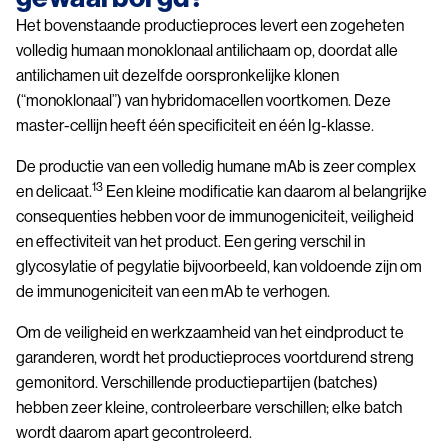
Het bovenstaande productieproces levert een zogeheten
volledig humaan monoklonaal antilichaam op, doordat alle
antilichamen uit dezelfde oorspronkelijke klonen
(“monoklonaal”) van hybridomacellen voortkomen. Deze
master-cellijn heeft één specificiteit en één Ig-klasse.
De productie van een volledig humane mAb is zeer complex
13
en delicaat.
Een kleine modificatie kan daarom al belangrijke
consequenties hebben voor de immunogeniciteit, veiligheid
en effectiviteit van het product. Een gering verschil in
glycosylatie of pegylatie bijvoorbeeld, kan voldoende zijn om
de immunogeniciteit van een mAb te verhogen.
Om de veiligheid en werkzaamheid van het eindproduct te
garanderen, wordt het productieproces voortdurend streng
gemonitord. Verschillende productiepartijen (batches)
hebben zeer kleine, controleerbare verschillen; elke batch
wordt daarom apart gecontroleerd.