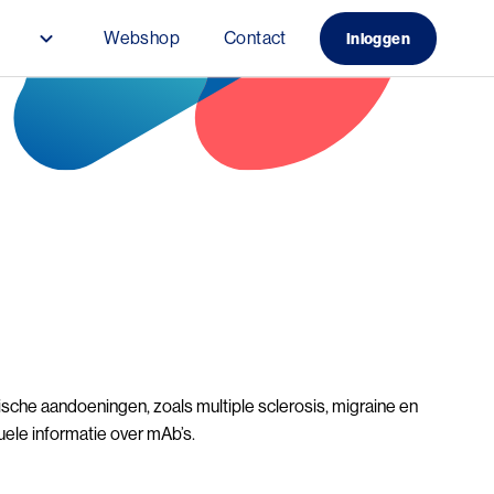
s
Webshop
Contact
Inloggen
ische aandoeningen, zoals multiple sclerosis, migraine en
uele informatie over mAb’s.