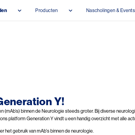
Overslaan en naar de inhoud gaan
den
Producten
Nascholingen & Event
u
Generation Y!
en (mAb’s) binnen de Neurologie steeds groter. Bij diverse neurolog
ns platform Generation Y vindt u een handig overzicht met alle act
ver het gebruik van mAb's binnen de neurologie.