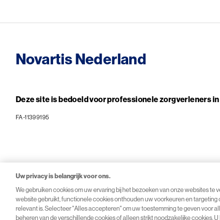
Novartis Nederland
Deze site is bedoeld voor professionele zorgverleners i
FA-11399195
Uw privacy is belangrijk voor ons.
We gebruiken cookies om uw ervaring bij het bezoeken van onze websites te ve
website gebruikt, functionele cookies onthouden uw voorkeuren en targeting 
© 2026 Novartis Pharma B.V.
relevant is. Selecteer "Alles accepteren" om uw toestemming te geven voor all
beheren van de verschillende cookies of alleen strikt noodzakelijke cookies. U