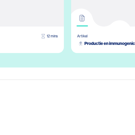
12 mins
Artikel
Productie en immunogenici