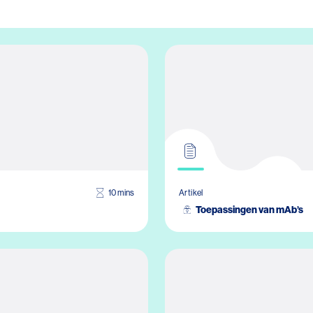
10 mins
Artikel
Toepassingen van mAb’s