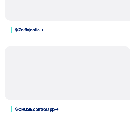
🔒 Zelfinjectie 🠆
🔒 CRUSE control app 🠆