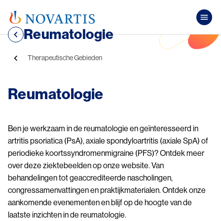
Overslaan en naar de inhoud gaan
Pub
Reumatologie
Kruimelpad
Therapeutische Gebieden
Reumatologie
Ben je werkzaam in de reumatologie en geïnteresseerd in
artritis psoriatica (PsA), axiale spondyloartritis (axiale SpA) of
periodieke koortssyndromenmigraine (PFS)? Ontdek meer
over deze ziektebeelden op onze website. Van
behandelingen tot geaccrediteerde nascholingen,
congressamenvattingen en praktijkmaterialen. Ontdek onze
aankomende evenementen en blijf op de hoogte van de
laatste inzichten in de reumatologie.