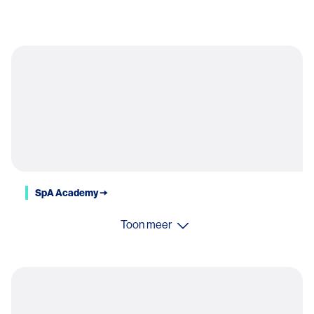
SpA Academy 🠆
Toon meer