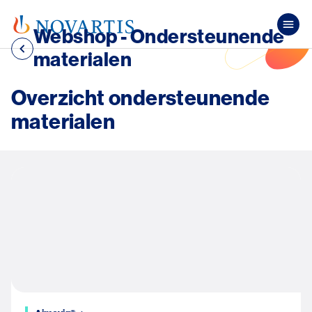
Overslaan en naar de inhoud gaan
Pub
Webshop - Ondersteunende
materialen
Overzicht ondersteunende
materialen