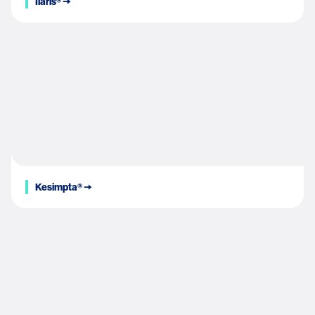
Ilaris® 🠆
Kesimpta® 🠆