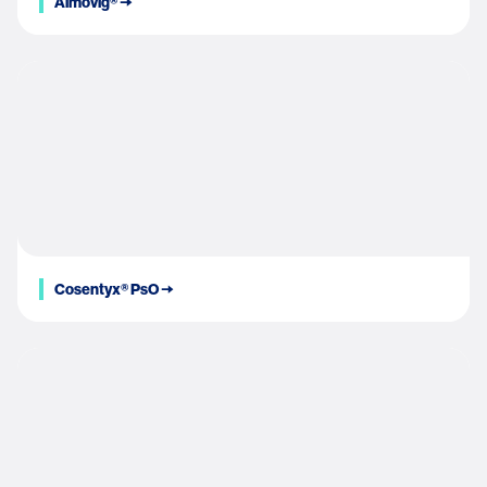
Aimovig® 🠆
Cosentyx® PsO 🠆