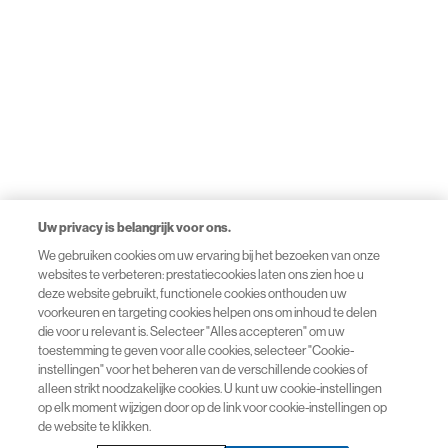
Uw privacy is belangrijk voor ons.
We gebruiken cookies om uw ervaring bij het bezoeken van onze
websites te verbeteren: prestatiecookies laten ons zien hoe u
deze website gebruikt, functionele cookies onthouden uw
voorkeuren en targeting cookies helpen ons om inhoud te delen
die voor u relevant is. Selecteer "Alles accepteren" om uw
toestemming te geven voor alle cookies, selecteer "Cookie-
instellingen" voor het beheren van de verschillende cookies of
alleen strikt noodzakelijke cookies. U kunt uw cookie-instellingen
op elk moment wijzigen door op de link voor cookie-instellingen op
de website te klikken.