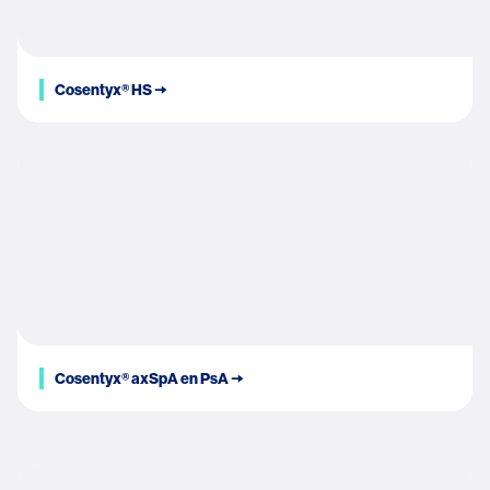
Cosentyx® HS 🠆
Cosentyx® axSpA en PsA 🠆