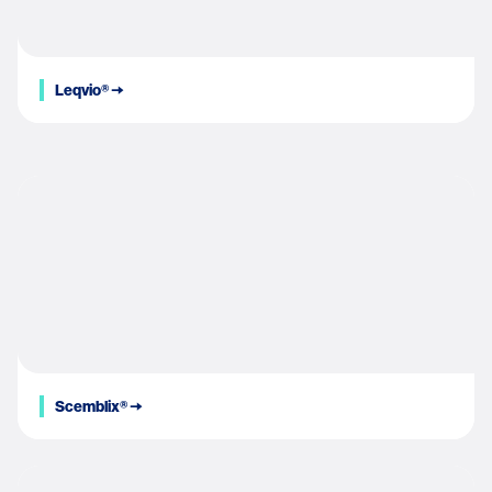
Leqvio® 🠆
Scemblix® 🠆