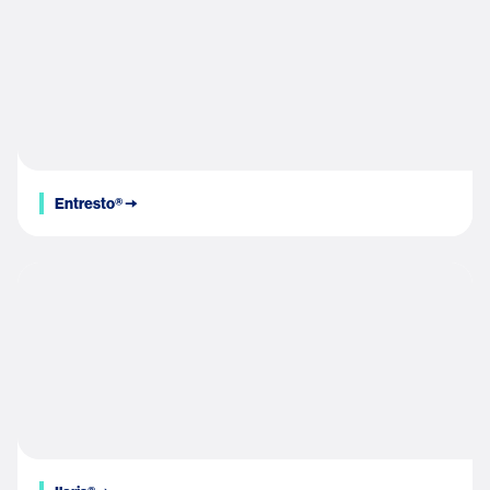
Entresto® 🠆