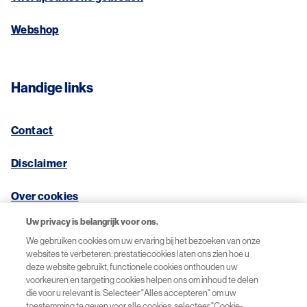
Webshop
Handige links
Contact
Disclaimer
Over cookies
Uw privacy is belangrijk voor ons.
Privacybeleid
We gebruiken cookies om uw ervaring bij het bezoeken van onze
websites te verbeteren: prestatiecookies laten ons zien hoe u
deze website gebruikt, functionele cookies onthouden uw
voorkeuren en targeting cookies helpen ons om inhoud te delen
© 2026 Novartis Pharma B.V.
die voor u relevant is. Selecteer "Alles accepteren" om uw
toestemming te geven voor alle cookies, selecteer "Cookie-