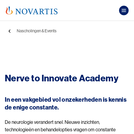
Overslaan en naar de inhoud gaan
Pub
Kruimelpad
Nascholingen & Events
Image
Nerve to Innovate Academy
In een vakgebied vol onzekerheden is kennis
de enige constante.
De neurologie verandert snel. Nieuwe inzichten,
technologieën en behandelopties vragen om constante