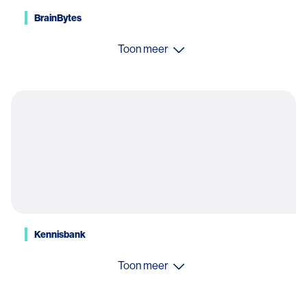
BrainBytes
Toon meer
Kennisbank
Toon meer