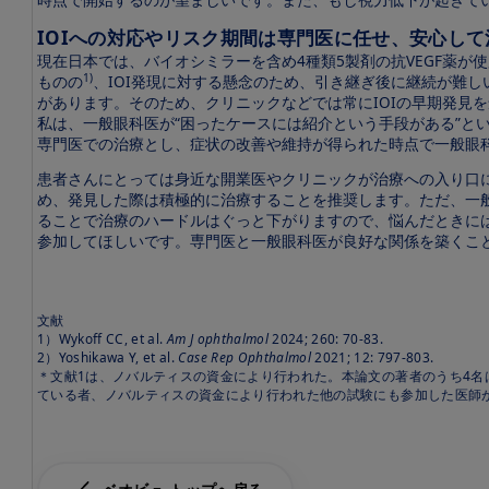
IOIへの対応やリスク期間は専門医に任せ、安心し
現在日本では、バイオシミラーを含め4種類5製剤の抗VEGF薬
1)
ものの
、IOI発現に対する懸念のため、引き継ぎ後に継続が難し
があります。そのため、クリニックなどでは常にIOIの早期発見
私は、一般眼科医が“困ったケースには紹介という手段がある”と
専門医での治療とし、症状の改善や維持が得られた時点で一般眼
患者さんにとっては身近な開業医やクリニックが治療への入り口
め、発見した際は積極的に治療することを推奨します。ただ、一
ることで治療のハードルはぐっと下がりますので、悩んだときに
参加してほしいです。専門医と一般眼科医が良好な関係を築くこと
文献
1）Wykoff CC, et al.
Am J ophthalmol
2024; 260: 70-83.
2）Yoshikawa Y, et al.
Case Rep Ophthalmol
2021; 12: 797-803.
＊文献1は、ノバルティスの資金により行われた。本論文の著者のうち4名
ている者、ノバルティスの資金により行われた他の試験にも参加した医師が