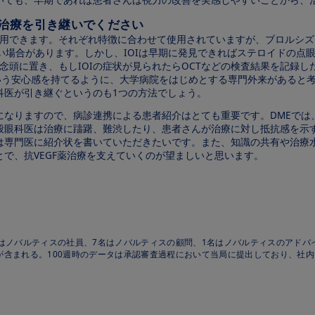
て治療を引き継いでください
が使用できます。それぞれ特徴に合わせて使用されていますが、ブロルシ
い場合があります。しかし、IOIは早期に発見できればステロイドの点眼
を念頭に置き、もしIOIの症状が見られたらOCTなどの検査結果を記録
いう安心感を持てるように、大学病院をはじめとする専門外来があると
科医が引き継ぐというのも1つの方法でしょう。
になりますので、病診連携による患者紹介はとても重要です。DMEでは
般眼科医は治療に躊躇、難渋したり、患者さんが治療に対し抵抗感を示
は専門医に紹介状を書いていただきたいです。また、知識の共有や治療
で、抗VEGF薬治療を支えていくのが望ましいと思います。
はノバルティスの社員、7名はノバルティスの顧問、1名はノバルティスのアド
含まれる。100週時のデータは承認審査過程において当局に提出しており、社