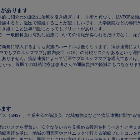
トがあります
的に紹介元の施設に治療を引き継ぎます。手術と異なり、抗VEGF薬
考慮すると、近医で継続することが望ましいです。大学病院などの専門
引き継ぐことは専門医にとってもメリットがあります。
で、一般眼科医は有効な治療についての情報が得られるだけでなく、紹
で新規に導入するよりも実施のハードルは低くなります。病診連携によ
中でもブロルシズマブは眼内炎症（IOI）の発現リスクがあるという理
くありません。病診連携によって近医でブロルシズマブを導入できれば
ことから、近医での継続治療は患者さんの通院負担の軽減にもつながりま
います
ビス（SNS）、企業主催の講演会、地域勉強会などで病診連携に関する
度のリスクを背負い、安全な使い方を見極める役割を担うべきだと考え
治療実績を基に、地域の開業医やクリニックで行える治療プロトコルを
ルを提供しますが、医師ごとにやり方やポリシーがあると思いますので