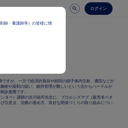
ログイン
談予約
医療サポート
剤師・看護師等）の皆様に情
治療ですが、一方で経済的負担や頻回の硝子体内注射、通院などが
は施術や薬剤の扱い、維持管理が難しいという点からハードルが
の病診連携です。
センター）講師の吉川祐司先生に、ブロルシズマブ（販売名ベオ
よび注意点、治療の進め方、良好な関係づくりの取り組みについ