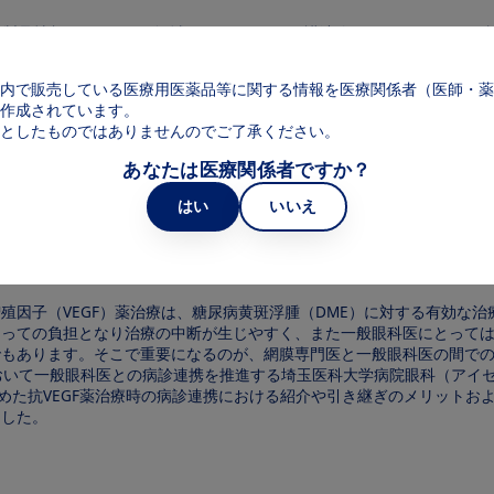
メインコンテンツに移動
製品情報
領域
web講演会
web面
Main navigation
内で販売している医療用医薬品等に関する情報を医療関係者（医師・薬
作成されています。
としたものではありませんのでご了承ください。
あなたは医療関係者ですか？
はい
いいえ
殖因子（VEGF）薬治療は、糖尿病黄斑浮腫（DME）に対する有効な
とっての負担となり治療の中断が生じやすく、また一般眼科医にとって
でもあります。そこで重要になるのが、網膜専門医と一般眼科医の間で
おいて一般眼科医との病診連携を推進する埼玉医科大学病院眼科（アイ
めた抗VEGF薬治療時の病診連携における紹介や引き継ぎのメリットお
ました。