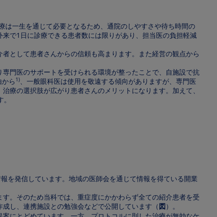
治療は一生を通じて必要となるため、通院のしやすさや待ち時間の
外来で1日に診療できる患者数には限りがあり、担当医の負担軽減
介者として患者さんからの信頼も高まります。また経営の観点から
り専門医のサポートを受けられる環境が整ったことで、自施設で抗
1)
由から
、一般眼科医は使用を敬遠する傾向がありますが、専門医
、治療の選択肢が広がり患者さんのメリットになります。加えて、
す。
情報を発信しています。地域の医師会を通じて情報を得ている開業
ます。そのため当科では、重症度にかかわらず全ての紹介患者を受
作成し、連携施設との勉強会などで公開しています（
図
）。
提案にとどめています。一方、プロトコルに則した治療が無効なケ