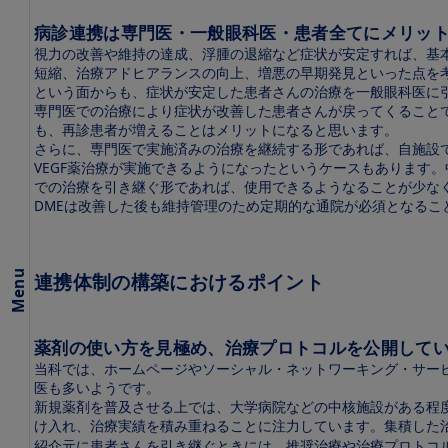
タ
ビ
病診連携は専門医・一般眼科医・患者全てにメリッ
ュ
視力の改善や維持の達成、浮腫の退縮など症状が安定すれば、基本
ー
短縮、治療アドヒアランスの向上、増悪の早期発見といった点を
という面からも、症状が安定した患者さんの治療を一般眼科医に
抗
専門医での治療により症状が改善した患者さんが戻ってくること
VEGF
も、再診患者が増えることはメリットになると思います。
薬治
さらに、専門医で実施済みの治療を継続する形であれば、自施設
療に
必要
VEGF薬治療が実施できるようになったというケースもあります。
な眼
での治療を引き継ぐ形であれば、使用できるようなることが少な
科医
DMEは改善した後も維持管理のため定期的な通院が必須となる
の対
話力
私は
Menu
連携体制の構築におけるポイント
こう
して
い
る、
薬剤の使い方を見極め、治療プロトコルを公開して
DME
当科では、ホームページやソーシャル・ネットワーキング・サー
患者
医も多いようです。
にお
新規薬剤を普及させる上では、大学病院などの中核施設がある程
ける
IOI
け入れ、治療実績を積み重ねることに注力しています。集積した
マネ
紹介元に患者さんを引き継ぐときには、推奨治療や治療プロトコ