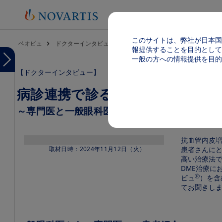
このサイトは、弊社が日本国
パンくず
ベオビュ
ドクターインタビュー
病診連携で診るDME治療
報提供することを目的として
Menu
一般の方への情報提供を目的
【ドクターインタビュー】
Menu
ベ
病診連携で診るDME治療
オ
ビ
ュ
～専門医と一般眼科医で支える抗VEGF薬治療
TOP
Image
製品
Image
抗血管内皮増
基本
取材日時：2024年11月12日（火）
患者さんに
情報
高い治療法
（電
子添
DME治療に
文
Ⓡ
ビュ
）を含
等）
てお聞きし
投
与
方