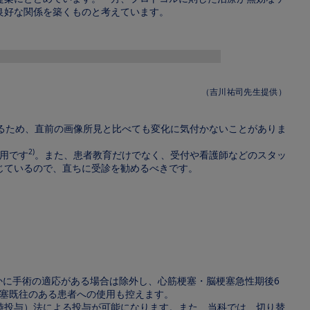
良好な関係を築くものと考えています。
（吉川祐司先生提供）
るため、直前の画像所見と比べても変化に気付かないことがありま
2)
有用です
。また、患者教育だけでなく、受付や看護師などのスタッ
じているので、直ちに受診を勧めるべきです。
らかに手術の適応がある場合は除外し、心筋梗塞・脳梗塞急性期後6
閉塞既往のある患者への使用も控えます。
時に随時投与）法による投与が可能になります。また、当科では、切り替