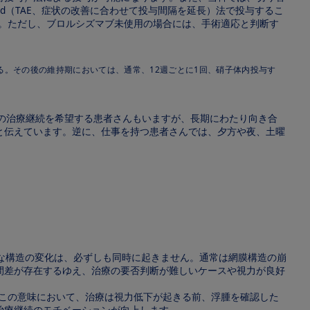
end（TAE、症状の改善に合わせて投与間隔を延長）法で投与するこ
す。ただし、ブロルシズマブ未使用の場合には、手術適応と判断す
じる。その後の維持期においては、通常、12週ごとに1回、硝子体内投与す
医での治療継続を希望する患者さんもいますが、長期にわたり向き合
と伝えています。逆に、仕事を持つ患者さんでは、夕方や夜、土曜
的な構造の変化は、必ずしも同時に起きません。通常は網膜構造の崩
間差が存在するゆえ、治療の要否判断が難しいケースや視力が良好
。この意味において、治療は視力低下が起きる前、浮腫を確認した
治療継続のモチベーションが向上します。