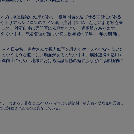
ズマブは浮腫軽減の効果があり、投与間隔を延ばせる可能性がある
やトリアムシノロンのテノン囊下注射（STTA）などによる対応法
した上で、対応自体は専門医に依頼するという選択肢があります。
考えています。患者管理が難しい初回投与後の半年～1年の期間は
、ある日突然、患者さんが視力低下を訴えるケースが少なくないた
すというような悩ましい場面があると思います。病診連携を活用す
水準向上のため、地域における病診連携の勉強会などには積極的に
バイザーである。著者にはノバルティスより講演料／研究費／助成金を受領し
内では評価されたものと見なしている。