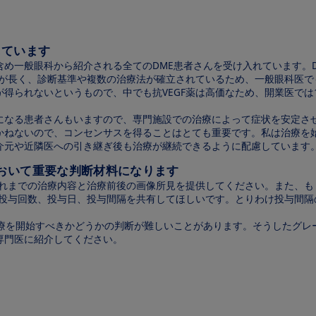
しています
め一般眼科から紹介される全てのDME患者さんを受け入れています。D
史が長く、診断基準や複数の治療法が確立されているため、一般眼科医
得られないというもので、中でも抗VEGF薬は高価なため、開業医では
になる患者さんもいますので、専門施設での治療によって症状を安定さ
かねないので、コンセンサスを得ることはとても重要です。私は治療を始
介元や近隣医への引き継ぎ後も治療が継続できるように配慮しています
において重要な判断材料になります
それまでの治療内容と治療前後の画像所見を提供してください。また、
、投与回数、投与日、投与間隔を共有してほしいです。とりわけ投与間
治療を開始すべきかどうかの判断が難しいことがあります。そうしたグレ
専門医に紹介してください。