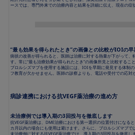
ジメ
ースでは、専門外来での治療内容と結果を詳細に伝え、現在の症
ント
病診
Image
連携
で診
る
DME
治療
“最も効果を得られたとき”の画像との比較がIOIの
病状の改善が得られると、医師は治療に対する熱量が下がって、
増殖糖
す。常に“最も治療効果が得られたとき”の画像所見と比較するこ
尿病網
膜症
ブロルシズマブを使用する施設には、IOIを早期に発見する体制
（PDR）
フ教育が欠かせません。医師の診察よりも、電話や受付での応対
病診連携における抗VEGF薬治療の進め方
未治療例では導入期の3回投与を徹底します
抗VEGF薬治療は、DME治療における第一選択の位置付けになる
カ月以内の場合にも使用は避けます。さらに、ブロルシズマブでは
未治療例に対する抗VEGF薬治療では、導入期の3回投与を徹底しま