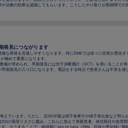
状や治療の効果を認識してもらいます。こうしたやり取りが医師間での
早期発見につながります
軽微な再発を見逃しやすくなります。特にDMEでは徐々に症状が悪化す
とが極めて重要になります。
の整備が求められ、早期発見には光干渉断層計（OCT）を用いることが
が早期発見の入り口になります。電話をする時点で患者さんは不安を感
と考えています。ただし、抗VEGF薬は硝子体牽引や硝子体出血など明
IOIの発現リスクに鑑み、これらに加えて単眼患者、炎症既往や血管
す。そうすることで、維持期にpro re nata（PRN、症状の悪化