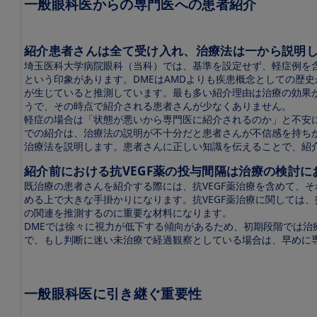
一般眼科医からの専門医への患者紹介
法
に
つ
い
紹介患者さんは全て受け入れ、治療法は一から説明
て
埼玉医科大学病院眼科（当科）では、基準を設定せず、軽症例を含
という印象があります。DMEはAMDよりも疾患概念としての歴
作
が生じていると推測しています。最も多い紹介理由は治療の効果が
用
うで、その時点で紹介される患者さんが少なくありません。
機
軽症の場合は「状態が悪いから専門医に紹介されるのか」と不安
序
での紹介は、治療法の説明が不十分だと患者さんが不信感を持ち
治療法を説明します。患者さんに正しい知識を伝えることで、紹
加齢黄斑
変性
紹介前における抗VEGF薬の投与間隔は治療の検討
（AMD）
既治療の患者さんを紹介する際には、抗VEGF薬治療を含めて、
める上で大きな手掛かりになります。抗VEGF薬治療に関しては
糖尿病黄
斑浮腫
の関連を推測するのに重要な材料になります。
（DME）
DMEでは徐々に視力が低下する傾向があるため、初期段階では
で、もし判断に迷い未治療で経過観察としている場合は、早めに
ド
ク
タ
ー
一般眼科医に引き継ぐ重要性
イ
ン