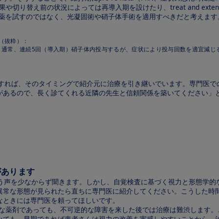
切り替え前の状況によっては再導入期を設けたり、treat and ext
F薬を試すのではなく、光凝固術や硝子体手術を適用すべきだと考えま
（抜粋）：
1回、通常、連続5回（導入期）硝子体内投与するが、症状により投与回数を適宜減
に退縮すれば、そのタイミングで紹介元に治療を引き継いでいます。専門
があるので、長く診てくれる近隣の先生と信頼関係を築いてください」
があります
いう声を少なからず聞きます。しかし、自覚検査に基づく視力と形態学
異常な形態が見られたら直ちに専門医に紹介してください。こうした時
なときには専門医を頼ってほしいです。
効な薬剤であっても、不可逆的な障害を来した後では治療は難渋します
いても、早期であれば患者さんは視力の改善を実感しやすいことから、