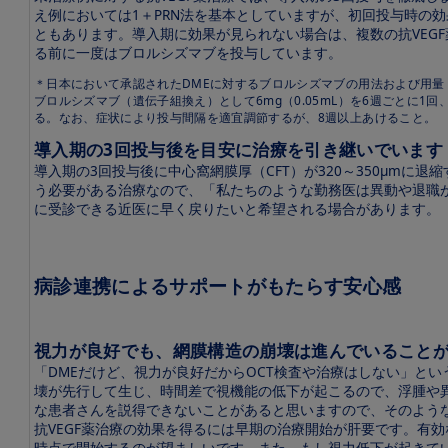
え例においては1＋PRN法を基本としていますが、初回投与時の効果や
ともあります。導入期に効果が見られない場合は、複数の抗VEG
る前に一度はブロルシズマブを投与しています。
＊日本において承認されたDMEに対するブロルシズマブの用法および用量
ブロルシズマブ（遺伝子組換え）として6mg（0.05mL）を6週ごとに
る。なお、症状により投与間隔を適宜調節するが、8週以上あけること。
導入期の3回投与後を目安に治療を引き継いでいます
導入期の3回投与後に中心窩網膜厚（CFT）が320～350μm
う必要がある治療なので、「私たちのような勤務医は異動や退職
に受診できる近医に早く戻りたいと希望される場合があります。
病診連携によるサポートがもたらす安心感
視力が良好でも、網膜構造の崩壊は進んでいること
「DMEだけど、視力が良好だからOCT検査や治療はしない」と
壊が先行して生じ、時間差で視機能の低下が起こるので、浮腫や
な患者さんを説得できないことがあると思いますので、そのよう
抗VEGF薬治療の効果を得るには早期の治療開始が肝要です。有
時点で開始するのが望ましいです。また、もし視力低下が起きて