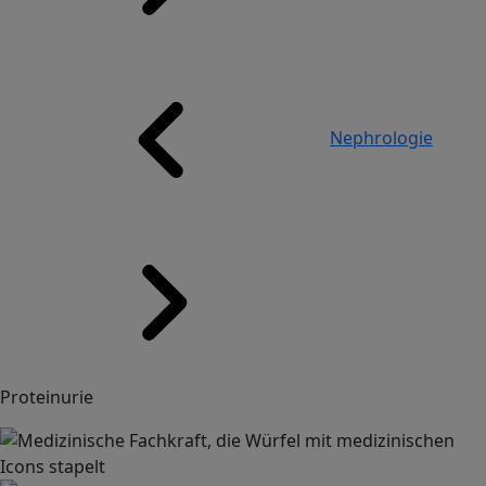
Nephrologie
Proteinurie
Image