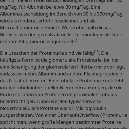
mg/Tag, für Albumin bei etwa 30 mg/Tag. Eine
Albuminausscheidung im Bereich von 30 bis 300 mg/Tag
wird als moderat erhöht bezeichnet und als
Mikroalbuminurie definiert. Werte oberhalb dieses
Bereichs werden gemäß aktueller Terminologie als stark
2
erhöhte Albuminurie eingeordnet.
2,3
Die Ursachen der Proteinurie sind vielfältig
. Die
häufigste Form ist die glomeruläre Proteinurie, bei der
eine Schädigung der glomerulären Filterbarriere vorliegt,
sodass vermehrt Albumin und andere Plasmaproteine in
das Filtrat übertreten. Eine tubuläre Proteinurie entsteht
infolge tubulointerstitieller Nierenerkrankungen, die die
Rückresorption von Proteinen im proximalen Tubulus
beeinträchtigen. Dabei werden typischerweise
niedermolekulare Proteine wie α1-Mikroglobulin
ausgeschieden. Von einer Überlauf-(Overflow-)Proteinurie
spricht man, wenn große Mengen bestimmter Proteine
wie beispielsweise Paraproteine bei multiplem Myelom die