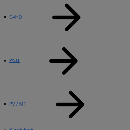
GvHD
PNH
PV / MF
Kardiologie