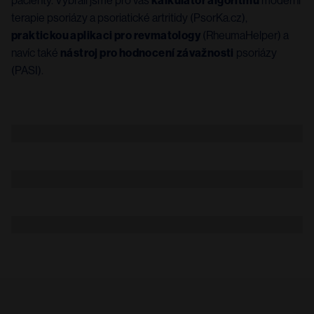
pacienty. Vybrali jsme pro vás
kalkulátor algoritmu
moderní
terapie psoriázy a psoriatické artritidy (PsorKa.cz),
praktickou aplikaci pro revmatology
(RheumaHelper) a
navíc také
nástroj pro hodnocení závažnosti
psoriázy
(PASI).
Image
Image
Image