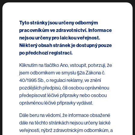
Přejít k hlavnímu obsahu
Mai
Tyto stránky jsou určeny odborným
pracovníkům ve zdravotnictví. Informace
PrimeTime Academy
nejsou určeny pro laickou veřejnost.
Některý obsah stránek je dostupný pouze
po předchozí registraci.
Kliknutím na tlačítko Ano, vstoupit, potvrzuji, že
jsem odborníkem ve smyslu §2a Zákona č.
Obezitologie
40/1995 Sb., o regulaci reklamy, ve znění
pozdějších předpisů, čili osobou oprávněnou
předepisovat léčivé přípravky nebo osobou
oprávněnou léčivé přípravky vydávat.
Reprinty
Dále beru na vědomí, že informace obsažené
dále na těchto stránkách nejsou určeny laické
veřejnosti, nýbrž zdravotnickým odborníkům, a