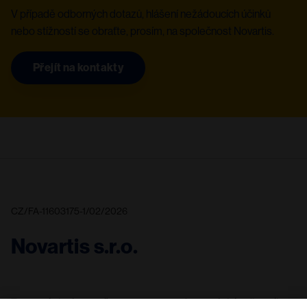
V případě odborných dotazů, hlášení nežádoucích účinků
nebo stížností se obraťte, prosím, na společnost Novartis.
Přejít na kontakty
CZ/FA-11603175-1/02/2026
Novartis s.r.o.
Tyto stránky jsou určeny pouze pro zdravotnické odborníky v 