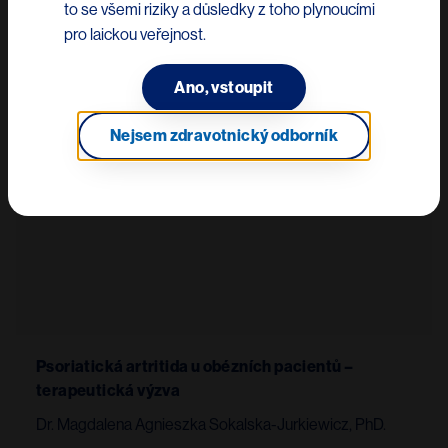
to se všemi riziky a důsledky z toho plynoucími
Image
pro laickou veřejnost.
Ano, vstoupit
Nejsem zdravotnický odborník
Psoriatická artritida u obézních pacientů –
terapeutická výzva
Dr. Magdalena Agnieszka Sokalska-Jurkiewicz, PhD.