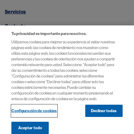
Servicios
Contacto
Tu privacidad es importante para nosotros.
Utilizamos cookies para mejorar su experiencia al visitar nuestras
páginas web: las cookies de rendimiento nos muestran cómo
utiliza esta página web, las cookies funcionales recuerdan sus
Aviso de privacidad
preferencias y las cookies de orientación nos ayudan a compartir
contenido relevante para usted. Seleccione: "Aceptar todo" para
Términos y Condiciones
dar su consentimiento a todas las cookies, seleccione
"Configuración de cookies" para administrar las diferentes
cookies o seleccione "Declinar todas" para utilizar solo las
Preguntas más frecuentes
cookies estrictamente necesarias. Puede cambiar su
configuración de cookies en cualquier momento presionando el
enlace de configuración de cookies en la página web.
© 2026 Novartis Argentina S.A. Todos los derechos
Configuración de cookies
Declinar todas
reservados.
Aceptar todo