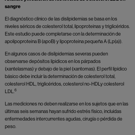
sangre
El diagnóstico clinico de las dislipidemias se basa en los
niveles séricos de colesterol total, lipoproteinas y triglicéridos.
Este estudio puede completarse con la determinación de
apolipoproteina B (apoB) y lipoproteina pequeña A (Lp(a)).
En algunos casos de dislipidemias severas pueden
observarse depósitos lipidicos en los párpados
(xantelasmas) y debajo de la piel (xantomas). El perfil lipídico
básico debe incluir la determinación de colesterol total,
colesterol HDL, triglicéridos, colesterol no-HDLy colesterol
6
LDL.
Las mediciones no deben realizarse en los sujetos que en las
últimas seis semanas hayan sufrido estrés físico, incluidas
enfermedades intercurrentes agudas, cirugía o pérdida de
peso.