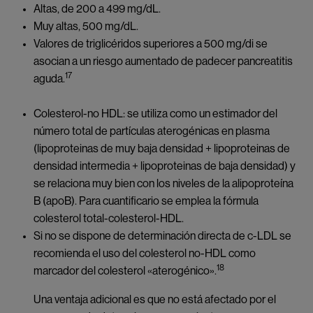
Altas, de 200 a 499 mg/dL.
Muy altas, 500 mg/dL.
Valores de triglicéridos superiores a 500 mg/di se
asocian a un riesgo aumentado de padecer pancreatitis
17
aguda.
Colesterol-no HDL: se utiliza como un estimador del
número total de partículas aterogénicas en plasma
(lipoproteinas de muy baja densidad + lipoproteinas de
densidad intermedia + lipoproteinas de baja densidad) y
se relaciona muy bien con los niveles de la alipoproteína
B (apoB). Para cuantificario se emplea la fórmula
colesterol total-colesterol-HDL.
Si no se dispone de determinación directa de c-LDL se 
recomienda el uso del colesterol no-HDL como 
18
marcador del colesterol «aterogénico».
Una ventaja adicional es que no está afectado por el 