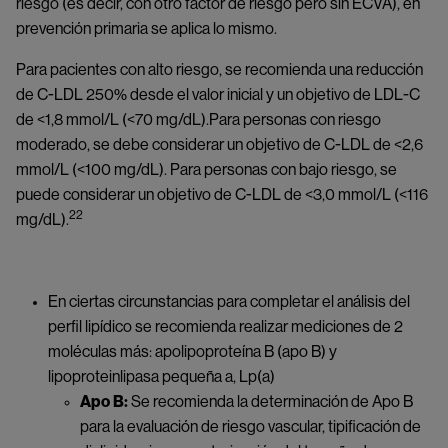
riesgo (es decir, con otro factor de riesgo pero sin ECVA), en
prevención primaria se aplica lo mismo.
Para pacientes con alto riesgo, se recomienda una reducción
de C-LDL 250% desde el valor inicial y un objetivo de LDL-C
de <1,8 mmol/L (<70 mg/dL).Para personas con riesgo
moderado, se debe considerar un objetivo de C-LDL de <2,6
mmol/L (<100 mg/dL). Para personas con bajo riesgo, se
puede considerar un objetivo de C-LDL de <3,0 mmol/L (<116
22
mg/dL).
En ciertas circunstancias para completar el análisis del
perfil lipídico se recomienda realizar mediciones de 2
moléculas más: apolipoproteína B (apo B) y
lipoproteinlipasa pequeña a, Lp(a)
Apo B:
Se recomienda la determinación de Apo B
para la evaluación de riesgo vascular, tipificación de