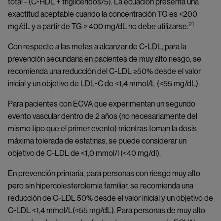
total - (C-HDL + triglicéridos/5). La ecuación presenta una
exactitud aceptable cuando la concentración TG es <200
21
mg/dL y a partir de TG > 400 mg/dL no debe utilizarse.
Con respecto a las metas a alcanzar de C-LDL, para la
prevención secundaria en pacientes de muy alto riesgo, se
recomienda una reducción del C-LDL ≥50% desde el valor
inicial y un objetivo de LDL-C de <1,4 mmol/L (<55 mg/dL).
Para pacientes con ECVA que experimentan un segundo
evento vascular dentro de 2 años (no necesariamente del
mismo tipo que el primer evento) mientras toman la dosis
máxima tolerada de estatinas, se puede considerar un
objetivo de C-LDL de <1,0 mmol/l (<40 mg/dl).
En prevención primaria, para personas con riesgo muy alto
pero sin hipercolesterolemia familiar, se recomienda una
reducción de C-LDL 50% desde el valor inicial y un objetivo de
C-LDL <1,4 mmol/L(<55 mg/dL). Para personas de muy alto