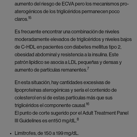
aumento del riesgo de ECVA pero los mecanismos pro-
aterogénicos de los triglicéridos permanecen poco
15
claros.
Es frecuente encontrar una combinación de niveles
moderadamente elevados de triglicéridos y niveles bajos
de C-HDL en pacientes con diabetes mellitus tipo 2,
obesidad abdominal y resistencia a la insulina. Este
patrón lipídico se asocia a LDL pequeñas y densas y
7
aumento de partículas remanentes.
En esta situación, hay cantidades excesivas de
lipoproteínas aterogénicas y sería el contenido de
colesterol en sí de estas partículas más que sus
16
triglicéridos el componente causal.
El punto de corte sugerido por el Adult Treatment Panel
8
III Guidelines es en150 mg/dL.
Limitrofes, de 150 a 199 mg/dL.