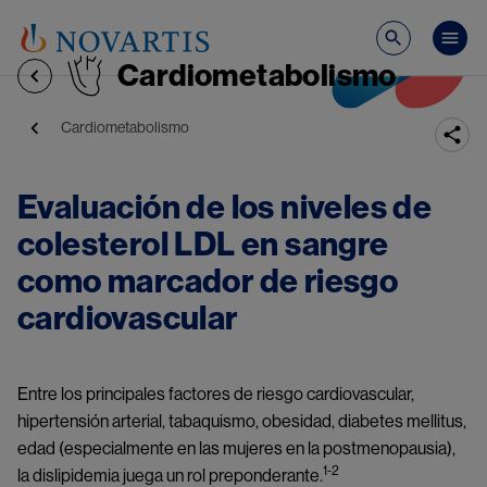
Pasar al contenido principal
Mai
Cardiometabolismo
Ruta de navegación
Cardiometabolismo
Evaluación de los niveles de 
colesterol LDL en sangre 
como marcador de riesgo 
cardiovascular
Entre los principales factores de riesgo cardiovascular,
hipertensión arterial, tabaquismo, obesidad, diabetes mellitus,
edad (especialmente en las mujeres en la postmenopausia),
1-2
la dislipidemia juega un rol preponderante.